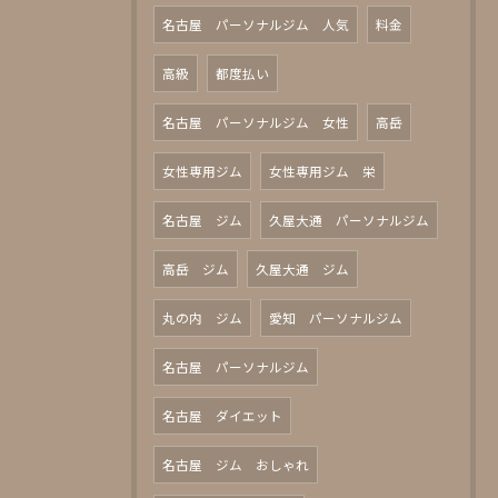
名古屋 パーソナルジム 人気
料金
高級
都度払い
名古屋 パーソナルジム 女性
高岳
女性専用ジム
女性専用ジム 栄
名古屋 ジム
久屋大通 パーソナルジム
高岳 ジム
久屋大通 ジム
丸の内 ジム
愛知 パーソナルジム
名古屋 パーソナルジム
名古屋 ダイエット
名古屋 ジム おしゃれ