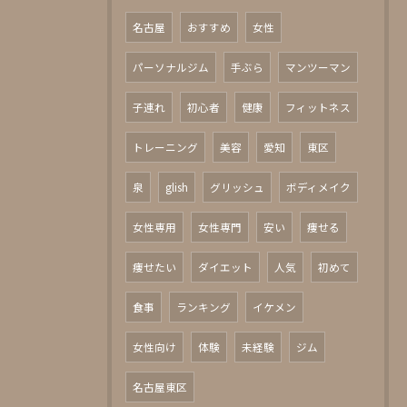
名古屋
おすすめ
女性
パーソナルジム
手ぶら
マンツーマン
子連れ
初心者
健康
フィットネス
トレーニング
美容
愛知
東区
泉
glish
グリッシュ
ボディメイク
女性専用
女性専門
安い
痩せる
痩せたい
ダイエット
人気
初めて
食事
ランキング
イケメン
女性向け
体験
未経験
ジム
名古屋東区