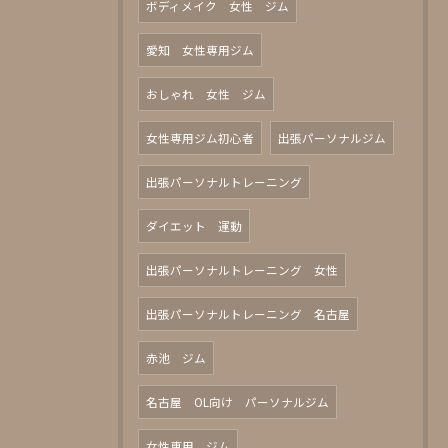
ボディメイク 女性 ジム
愛知 女性専用ジム
おしゃれ 女性 ジム
女性専用ジム初心者
出張パーソナルジム
出張パーソナルトレーニング
ダイエット 運動
出張パーソナルトレーニング 女性
出張パーソナルトレーニング 名古屋
赤池 ジム
名古屋 OL向け パーソナルジム
女性専用 ジム