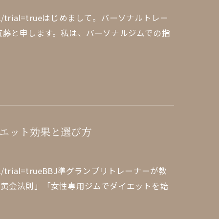
edule/1/1/trial=trueはじめまして。パーソナルトレー
権藤と申します。私は、パーソナルジムでの指
エット効果と選び方
dule/1/1/trial=trueBBJ準グランプリトレーナーが教
の黄金法則」「女性専用ジムでダイエットを始