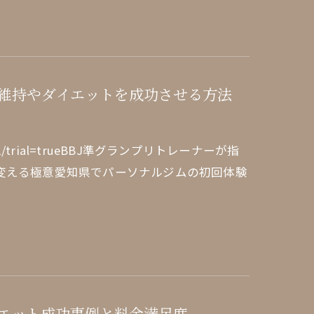
維持やダイエットを成功させる方法
dule/1/1/trial=trueBBJ準グランプリトレーナーが指
変える極意愛知県でパーソナルジムの初回体験
エット成功事例と料金満足度