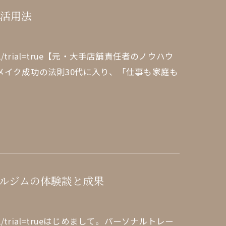
的活用法
edule/1/1/trial=true【元・大手店舗責任者のノウハウ
メイク成功の法則30代に入り、「仕事も家庭も
ルジムの体験談と成果
edule/1/1/trial=trueはじめまして。パーソナルトレー