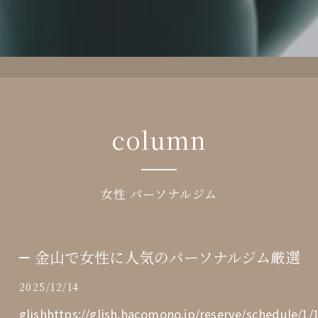
column
女性 パーソナルジム
金山で女性に人気のパーソナルジム厳選
2025/12/14
glishhttps://glish.hacomono.jp/reserve/sch