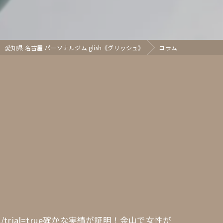
愛知県 名古屋 パーソナルジム glish《グリッシュ》
コラム
edule/1/1/trial=true確かな実績が証明！金山で女性が