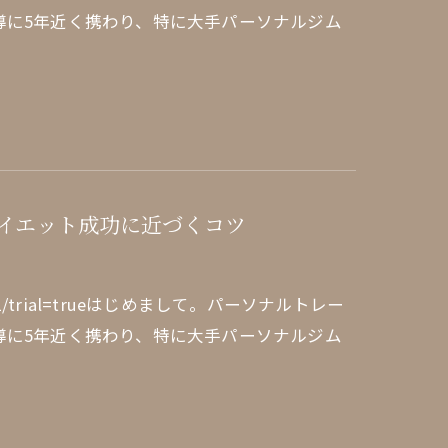
導に5年近く携わり、特に大手パーソナルジム
イエット成功に近づくコツ
edule/1/1/trial=trueはじめまして。パーソナルトレー
導に5年近く携わり、特に大手パーソナルジム