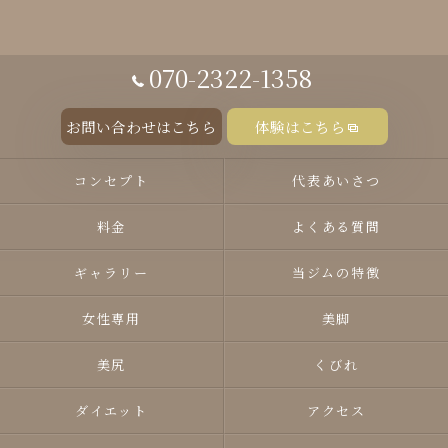
070-2322-1358
お問い合わせはこちら
体験はこちら
コンセプト
代表あいさつ
料金
よくある質問
ギャラリー
当ジムの特徴
女性専用
美脚
美尻
くびれ
ダイエット
アクセス