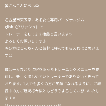
皆さんこんにちは😊
名古屋市東区泉にある女性専用パーソナルジム
glish《グリッシュ》で
トレーナーをしてます権藤と言います✨
よろしくお願いします♪
呼び方はごんちゃんと気軽に呼んでもらえればと思いま
す😊
僕は一人ひとりに寄り添ったトレーニングメニューを提
供し、楽しく接しやすいトレーナーでありたいと思って
おります。1人でも多くの方が笑顔になれるように、ご継
続中の方ご新規様今後ともどうぞよろしくお願いいたし
ます🍀
✂︎- - - - - - - - - - - - - - - - - - - - -✂︎