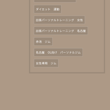
ダイエット 運動
出張パーソナルトレーニング 女性
出張パーソナルトレーニング 名古屋
赤池 ジム
名古屋 OL向け パーソナルジム
女性専用 ジム