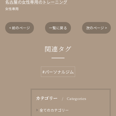
名古屋の女性専用のトレーニング
女性専用
< 前のページ
一覧に戻る
次のページ >
関連タグ
#パーソナルジム
カテゴリー
Categories
全てのカテゴリー