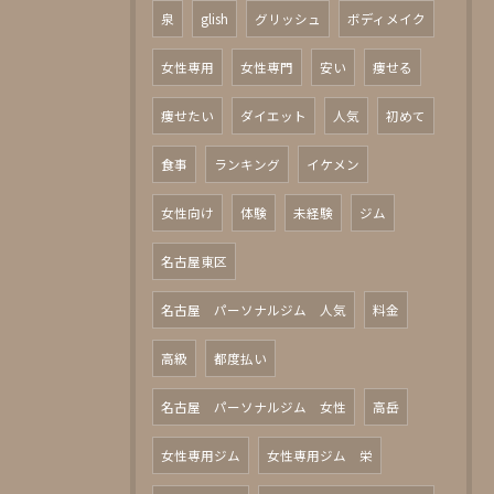
泉
glish
グリッシュ
ボディメイク
女性専用
女性専門
安い
痩せる
痩せたい
ダイエット
人気
初めて
食事
ランキング
イケメン
女性向け
体験
未経験
ジム
名古屋東区
名古屋 パーソナルジム 人気
料金
高級
都度払い
名古屋 パーソナルジム 女性
高岳
女性専用ジム
女性専用ジム 栄