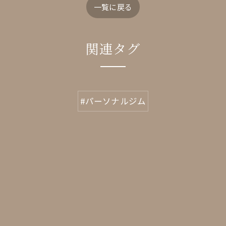
一覧に戻る
関連タグ
#パーソナルジム