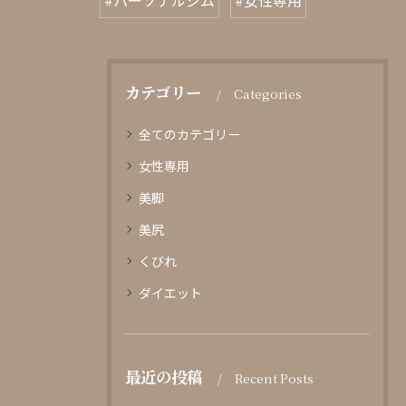
#パーソナルジム
#女性専用
カテゴリー
Categories
全てのカテゴリー
女性専用
美脚
美尻
くびれ
ダイエット
最近の投稿
Recent Posts