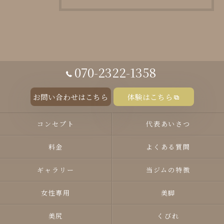
070-2322-1358
お問い合わせはこちら
体験はこちら
コンセプト
代表あいさつ
料金
よくある質問
ギャラリー
当ジムの特徴
女性専用
美脚
美尻
くびれ