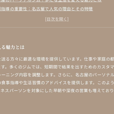
別指導の重要性：名古屋で人気の理由とその特徴
レーニングプログラムの多様性：名古屋のジムが提供する
域密着型サービスの特長：名古屋のジムが愛される理由
ーソナルジム選びのポイント：あなたに最適なジムを見つ
古屋のパーソナルジムトレンド：最近の人気と新たなスタ
える魅力とは
古屋のパーソナルジムがもたらす変革と未来への展望
を送る方々に最適な環境を提供しています。仕事や家庭の
ます。多くのジムでは、短期間で結果を出すためのカスタ
レーニング内容を調整します。さらに、名古屋のパーソナ
の食事指導や生活習慣のアドバイスを提供します。このよ
ジネスパーソンを対象にした早朝や深夜の営業も増えてお