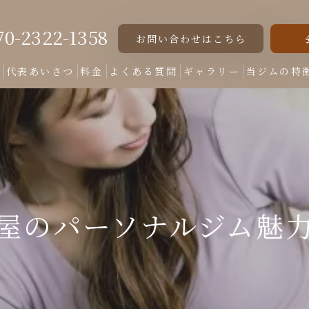
70-2322-1358
お問い合わせはこちら
ト
代表あいさつ
料金
よくある質問
ギャラリー
当ジムの特
女性専用
美脚
美尻
屋のパーソナルジム魅
くびれ
ダイエット