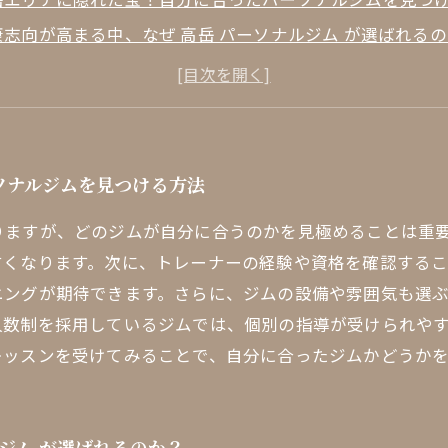
康志向が高まる中、なぜ 高岳 パーソナルジム が選ばれる
岳 パーソナルジム の魅力とは？専門指導がもたらす効果
ィットネス初心者必見！最適なジム選びのポイントとは
験豊富なトレーナーと充実した設備で理想の体型へ
なたにぴったりのジムを見つけるためのチェックリスト
ソナルジムを見つける方法
岳でのジム選びの成功事例と目指すべき理想の身体
りますが、どのジムが自分に合うのかを見極めることは重
すくなります。次に、トレーナーの経験や資格を確認する
ニングが期待できます。さらに、ジムの設備や雰囲気も選
人数制を採用しているジムでは、個別の指導が受けられや
レッスンを受けてみることで、自分に合ったジムかどうか
ジム が選ばれるのか？