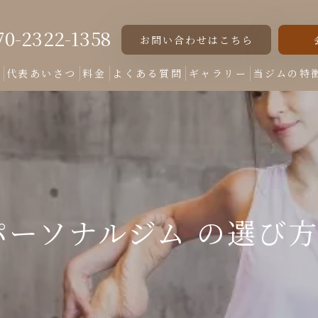
70-2322-1358
お問い合わせはこちら
ト
代表あいさつ
料金
よくある質問
ギャラリー
当ジムの特
女性専用
美脚
美尻
パーソナルジム の選び
くびれ
ダイエット