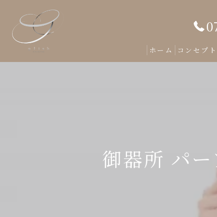
0
ホーム
コンセプ
御器所 パ