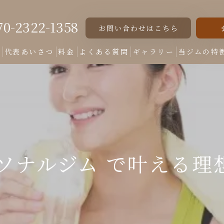
70-2322-1358
お問い合わせはこちら
ト
代表あいさつ
料金
よくある質問
ギャラリー
当ジムの特
女性専用
美脚
美尻
ーソナルジム で叶える理
くびれ
ダイエット