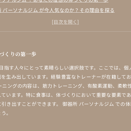
所 パーソナルジム が今人気なのか？その理由を探る
トーリー：御器所で理想の体を手に入れた成功例
トレーニングメニューと食事管理のポイント
アドバイス：御器所のトレーナーが語る成功の秘訣
イフスタイルを手に入れるためのステップ
体づくりの第一歩
ーソナルジム で理想の自分を目指そう！あなたの変化はも
を目指す人々にとって素晴らしい選択肢です。ここでは、
例を生み出しています。経験豊富なトレーナーが在籍して
ーニングの内容は、筋力トレーニング、有酸素運動、柔軟
れています。特に食事は、体づくりにおいて重要な要素で
引き出すことができます。 御器所 パーソナルジム での
ょう。