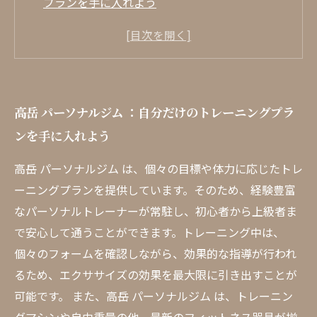
プランを手に入れよう
初心者から上級者まで：トレーナーによる親身
なサポート
清潔感あふれる整った環境で、快適にトレーニ
ング
高岳 パーソナルジム ：自分だけのトレーニングプラ
トレーニングだけじゃない！栄養指導とメンタ
ンを手に入れよう
ルサポートの重要性
どうやって健康を実現する？高岳パーソナルジ
高岳 パーソナルジム は、個々の目標や体力に応じたトレ
ムの成功事例
ーニングプランを提供しています。そのため、経験豊富
フィットネスライフを変える！利用者の声に耳
なパーソナルトレーナーが常駐し、初心者から上級者ま
を傾ける
で安心して通うことができます。トレーニング中は、
高岳 パーソナルジム で見つける、自分らしい健
個々のフォームを確認しながら、効果的な指導が行われ
康への道
るため、エクササイズの効果を最大限に引き出すことが
可能です。 また、高岳 パーソナルジム は、トレーニン