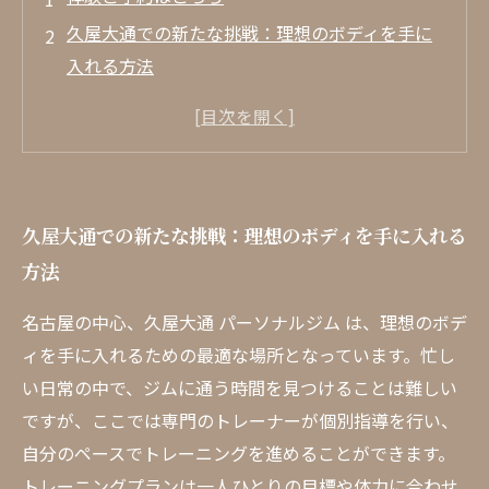
久屋大通での新たな挑戦：理想のボディを手に
入れる方法
忙しい現代人必見！手軽に通えるパーソナルジ
ムの魅力
専門トレーナーがサポート！自分だけのトレー
ニングプラン
久屋大通での新たな挑戦：理想のボディを手に入れる
最新設備で快適なトレーニング環境： 久屋大通
方法
パーソナルジム の強み
成果を実感！個別指導で理想の体型を実現する
名古屋の中心、久屋大通 パーソナルジム は、理想のボデ
秘訣
ィを手に入れるための最適な場所となっています。忙し
モチベーションをキープするためのコツと成功
い日常の中で、ジムに通う時間を見つけることは難しい
事例
ですが、ここでは専門のトレーナーが個別指導を行い、
あなたもできる！久屋大通で叶える理想のボデ
自分のペースでトレーニングを進めることができます。
ィの実現
トレーニングプランは一人ひとりの目標や体力に合わせ