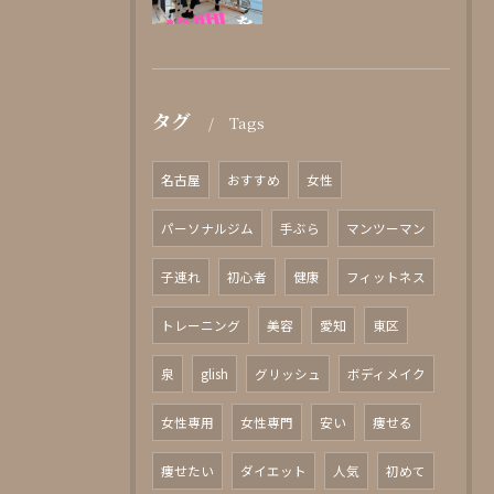
タグ
Tags
名古屋
おすすめ
女性
パーソナルジム
手ぶら
マンツーマン
子連れ
初心者
健康
フィットネス
トレーニング
美容
愛知
東区
泉
glish
グリッシュ
ボディメイク
女性専用
女性専門
安い
痩せる
痩せたい
ダイエット
人気
初めて