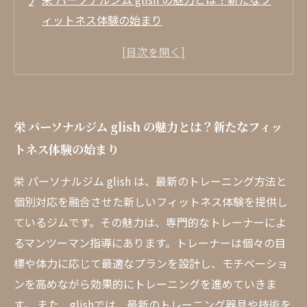
ィットネス体験の始まり
利用者の声：栄 パーソナルジム での変化と成長
経験豊富なトレーナーが導くパーソナルなサポ
ート
理想の体を手に入れるために：栄 パーソナルジ
栄 パーソナルジム glish の魅力とは？新たなフィッ
ム のプログラム紹介
トネス体験の始まり
パーソナルジムへの道：成功事例や駆け抜けた
軌跡
栄 パーソナルジム glish は、最新のトレーニング方法と
あなたも変われる！ 栄 パーソナルジム での第
個別対応を融合させた新しいフィットネス体験を提供し
一歩を踏み出そう
ているジムです。その魅力は、専門的なトレーナーによ
るマンツーマン指導にあります。トレーナーは個々の目
標や体力に応じて最適なプランを設計し、モチベーショ
ンを高めながら効果的にトレーニングを進めていきま
す。 また、glishでは、最新のトレーニング器具や技術を