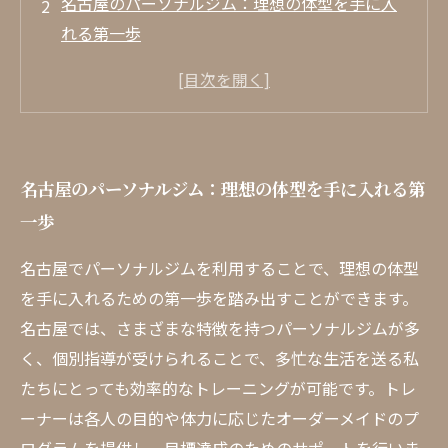
名古屋のパーソナルジム：理想の体型を手に入
れる第一歩
忙しい日常でも続けられる！パーソナルジムの
魅力とは
トレーナーがあなたの目標をサポート！パーソ
ナルプログラムの利点
名古屋のパーソナルジム：理想の体型を手に入れる第
名古屋の特色あるパーソナルジムを徹底比較！
一歩
栄養指導とメンタルサポート：パーソナルジム
の総合的なサービス
名古屋でパーソナルジムを利用することで、理想の体型
実際の成功事例から学ぶ、名古屋のパーソナル
を手に入れるための第一歩を踏み出すことができます。
ジム活用法
名古屋では、さまざまな特徴を持つパーソナルジムが多
く、個別指導が受けられることで、多忙な生活を送る私
たちにとっても効率的なトレーニングが可能です。トレ
ーナーは各人の目的や体力に応じたオーダーメイドのプ