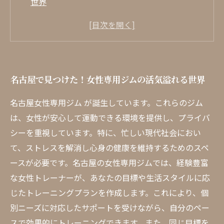
世界
忙しい女性たちのための特別な空間、名古屋の
女性専用ジムとは？
専門トレーナーによるパーソナルプログラム、
理想の体を手に入れる方法
名古屋で見つけた！女性専用ジムの活気溢れる世界
仲間と共に切磋琢磨！名古屋の女性専用ジムで
のトレーニング体験
名古屋女性専用ジム が誕生しています。これらのジム
プライバシーを大切にした安心の環境、 名古屋
は、女性が安心して運動できる環境を提供し、プライバ
ジム の魅力
シーを重視しています。特に、忙しい現代社会におい
健康的なライフスタイルを始める第一歩、あな
て、ストレスを解消し心身の健康を維持するためのスペ
たに合ったジム選び
ースが必要です。名古屋の女性専用ジムでは、経験豊富
な女性トレーナーが、あなたの目標や生活スタイルに応
名古屋女性専用ジム で、心身ともに成長しよ
じたトレーニングプランを作成します。これにより、個
う！
別ニーズに対応したサポートを受けながら、自分のペー
スで効果的にトレーニングできます。また、同じ目標を