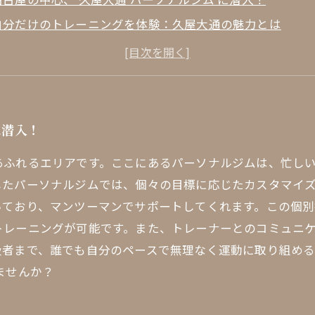
自分だけのトレーニングを体験：久屋大通の魅力とは
トレーナーとの出会い：私のパーソナルジム体験の始まり
心と体を鍛える： 久屋大通 パーソナルジム のトレーニン
コミュニケーションの重要性：トレーナーとの信頼関係
成果を実感！ 久屋大通 パーソナルジム での変化
に潜入！
新たな自分を見つける：久屋大通で健康への第一歩を踏み
あふれるエリアです。ここにあるパーソナルジムは、忙し
したパーソナルジムでは、個々の目標に応じたカスタマイ
いており、マンツーマンでサポートしてくれます。この個
トレーニングが可能です。また、トレーナーとのコミュニ
者まで、誰でも自分のペースで無理なく運動に取り組める環
ませんか？