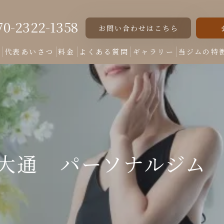
70-2322-1358
お問い合わせはこちら
ト
代表あいさつ
料金
よくある質問
ギャラリー
当ジムの特
女性専用
美脚
美尻
大通 パーソナルジム
くびれ
ダイエット