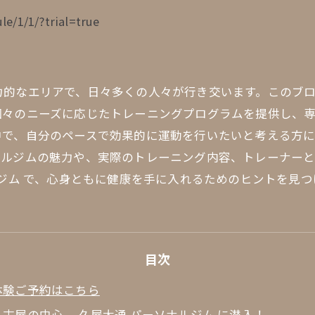
le/1/1/?trial=true
的なエリアで、日々多くの人々が行き交います。このブログ
個々のニーズに応じたトレーニングプログラムを提供し、
中で、自分のペースで効果的に運動を行いたいと考える方
ナルジムの魅力や、実際のトレーニング内容、トレーナー
ルジム で、心身ともに健康を手に入れるためのヒントを見
目次
体験ご予約はこちら
名古屋の中心、 久屋大通 パーソナルジム に潜入！