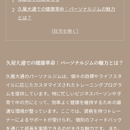
久屋大通での健康革命：パーソナルジムの魅力
とは？
忙しい現代人が選ぶべきトレーニング法
リラックスできるジムの雰囲気で心も体もリフ
レッシュ
経験豊富なトレーナーがあなたをサポート！
久屋大通での健康革命：パーソナルジムの魅力とは？
最新版の設備で理想の体を手に入れよう
多様なプログラムがもたらす健康への道
久屋大通のパーソナルジムは、個々の目標やライフスタ
イルに応じたカスタマイズされたトレーニングプログラ
久屋大通のパーソナルジムで見つける新たな自
ムを提供しています。特に忙しいビジネスパーソンや子
分！
育て中の方にとって、効率よく健康を維持するための最
適な環境が整っています。ここでは、資格を持つトレー
ナーによるサポートが受けられ、個別のフィードバック
を通じて成長を実感できるのが大きな魅力です。 また、