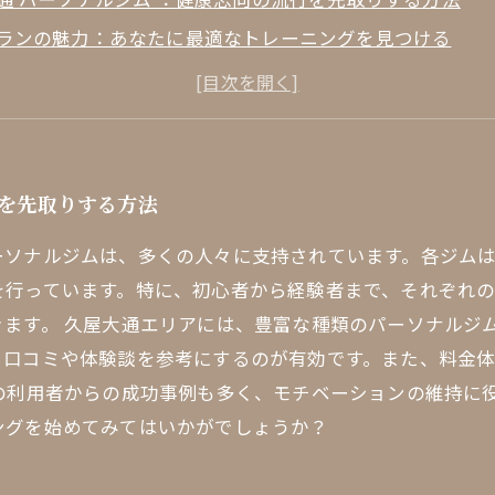
ランの魅力：あなたに最適なトレーニングを見つける
な筋力向上を実現するためのトレーニングメニュー
系を徹底解説：パーソナルジムの賢い選び方
例から学ぶ：久屋大通のジム利用者の声
って私に合ったジムを選ぶのか？選び方ガイド
行を先取りする方法
通で理想の体作りを実現しよう！パーソナルトレーニング
ーソナルジムは、多くの人々に支持されています。各ジム
を行っています。特に、初心者から経験者まで、それぞれ
ます。 久屋大通エリアには、豊富な種類のパーソナルジ
、口コミや体験談を参考にするのが有効です。また、料金
の利用者からの成功事例も多く、モチベーションの維持に
ングを始めてみてはいかがでしょうか？