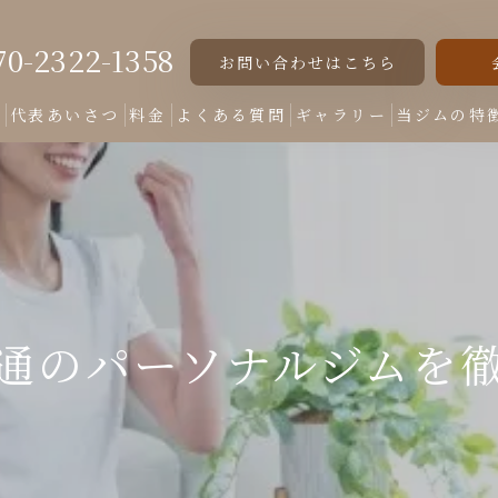
70-2322-1358
お問い合わせはこちら
ト
代表あいさつ
料金
よくある質問
ギャラリー
当ジムの特
女性専用
美脚
美尻
通のパーソナルジムを
くびれ
ダイエット