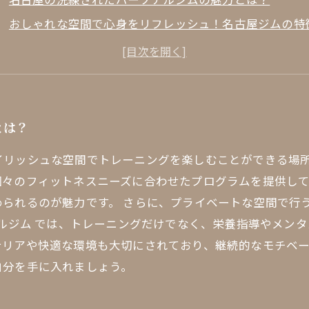
おしゃれな空間で心身をリフレッシュ！名古屋ジムの特
最新トレンドを取り入れたトレーニング法とは？
自分に合ったトレーニングメニューの選び方
トレーナーとの信頼関係がもたらす効果
名古屋 ジム での成功体験談：トレーニングの成果
とは？
名古屋 パーソナルジム で新たな自分を発見しよう！
イリッシュな空間でトレーニングを楽しむことができる場
個々のフィットネスニーズに合わせたプログラムを提供し
められるのが魅力です。 さらに、プライベートな空間で行
ナルジム では、トレーニングだけでなく、栄養指導やメン
テリアや快適な環境も大切にされており、継続的なモチベ
自分を手に入れましょう。