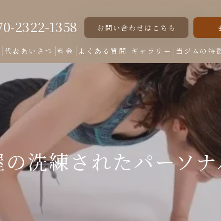
70-2322-1358
お問い合わせはこちら
ト
代表あいさつ
料金
よくある質問
ギャラリー
当ジムの特
女性専用
美脚
美尻
屋の洗練されたパーソナ
くびれ
ダイエット