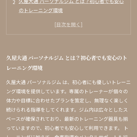
久屋大通 パーソナルジム とは？初心者でも安心
のトレーニング環境
忙しい日常でも続けられる！パーソナルジムの
魅力を解説
個々のニーズに応えるマンツーマン指導のメリ
ット
久屋大通 パーソナルジム とは？初心者でも安心のト
充実したトレーニング器具と広々とした空間で
レーニング環境
効果的に鍛える
利用者の声から見る久屋大通のパーソナルジム
久屋大通 パーソナルジム は、初心者にも優しいトレーニ
の成果
ング環境を提供しています。専属のトレーナーが個々の
トレーニングを通じて健康を手に入れる第一歩
体力や目標に合わせたプランを策定し、無理なく楽しく
さあ、 久屋大通 ジム で理想の体作りを始めよ
続けられる指導をしてくれます。ジム内は広々としたス
う！
ペースが確保されており、最新のトレーニング器具も揃
っていますので、初心者でも安心して利用できます。 ト