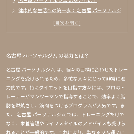
名古屋 パーソナルジム の魅力とは？
健康的な生活への第一歩： 名古屋 パーソナルジ
ム の選び方
初めてのトレーニング：名古屋のジムでの成功
体験
効果的なダイエットメニューとは？名古屋のジ
名古屋 パーソナルジム の魅力とは？
ムでのトレーニング法
個別指導がもたらすメリット：名古屋のパーソ
名古屋 パーソナルジム は、個々の目標に合わせたトレー
ナルジムでの成果
ニングを受けられるため、多忙な人々にとって非常に魅
名古屋でのダイエットをサポートする食事法
力的です。特にダイエットを目指す方々には、プロのト
レーナーがマンツーマンで指導することで、効率よく脂
成功体験を活かして次のステップへ！名古屋で
肪を燃焼させ、筋肉をつけるプログラムが人気です。ま
目指す健康ライフ
た、 名古屋 パーソナルジム では、トレーニングだけで
なく、栄養管理やライフスタイルのアドバイスも受けら
れることが一般的です。これにより、単なるジム通いに