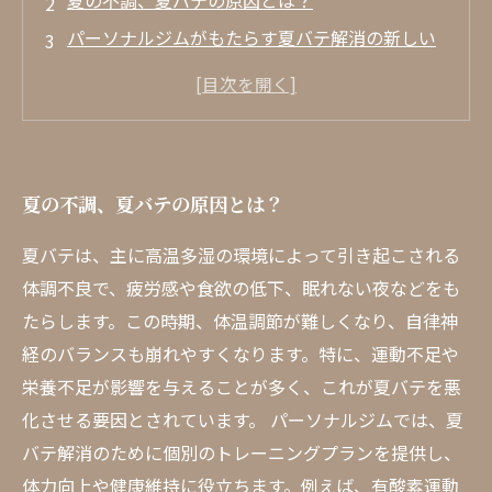
夏の不調、夏バテの原因とは？
パーソナルジムがもたらす夏バテ解消の新しい
アプローチ
トレーニングプランはどう作られる？専門家の
視点
食事管理の重要性！栄養士が教える夏バテ対策
夏の不調、夏バテの原因とは？
パーソナルジムで得られる心と体の健康の秘訣
夏バテを乗り越えた成功事例！ジムで変わった
夏バテは、主に高温多湿の環境によって引き起こされる
私の生活
体調不良で、疲労感や食欲の低下、眠れない夜などをも
たらします。この時期、体温調節が難しくなり、自律神
あなたも体験してみよう！パーソナルジムでの
経のバランスも崩れやすくなります。特に、運動不足や
夏バテ対策プログラム
栄養不足が影響を与えることが多く、これが夏バテを悪
化させる要因とされています。 パーソナルジムでは、夏
バテ解消のために個別のトレーニングプランを提供し、
体力向上や健康維持に役立ちます。例えば、有酸素運動