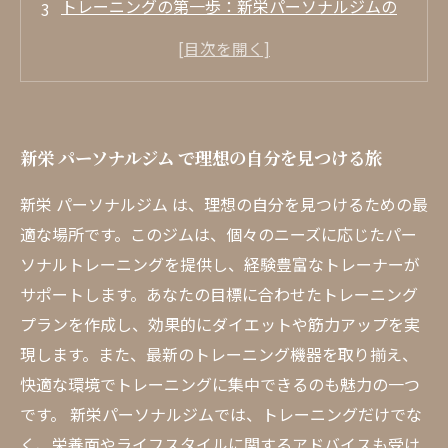
トレーニングの第一歩：新栄パーソナルジムの
紹介
専属トレーナーとの出会いが変えた私のフィッ
トネスライフ
新栄 パーソナルジムのユニークなトレーニング
新栄 パーソナルジム で理想の自分を見つける旅
メニューとは？
成果が実感できる！新栄パーソナルジムでの成
新栄 パーソナルジム は、理想の自分を見つけるための最
功事例
適な場所です。このジムは、個々のニーズに応じたパー
心と体を整える新栄パーソナルジムの魅力
ソナルトレーニングを提供し、経験豊富なトレーナーが
サポートします。あなたの目標に合わせたトレーニング
自分に最適なジムを探しているあなたへ：新栄
プランを作成し、効果的にダイエットや筋力アップを実
パーソナルジムのすすめ
現します。また、最新のトレーニング機器を取り揃え、
快適な環境でトレーニングに集中できるのも魅力の一つ
です。 新栄パーソナルジムでは、トレーニングだけでな
く、栄養面やライフスタイルに関するアドバイスも受け