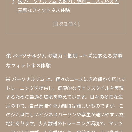
栄 パーソナルジム の魅力：個別ニーズに応える
完璧なフィットネス体験
少人数制トレーニングの利点：マンツーマンサ
ポートで目標達成へ
トレーナーとの特別な関係：あなたの健康をサ
ポートするパートナー
栄 パーソナルジム の魅力：個別ニーズに応える完璧
栄の魅力的な立地：忙しいビジネスパーソンに
なフィットネス体験
も最適な通いやすさ
初心者から上級者まで：幅広いニーズに応える
栄 パーソナルジム は、個々のニーズにきめ細かく応じた
トレーニング設備
トレーニングを提供し、健康的なライフスタイルを実現
効果的なトレーニング方法：栄パーソナルジム
するための最適な環境を整えています。日々の多忙な生
で新たな挑戦を
活の中で、自己管理や体力維持は難しいものですが、こ
心身ともに健康を手に入れる：栄パーソナルジ
のジムは忙しいビジネスパーソンや学生が通いやすい立
ムで理想のライフスタイルへ
地にあります。少人数制のトレーニング環境で、マンツ