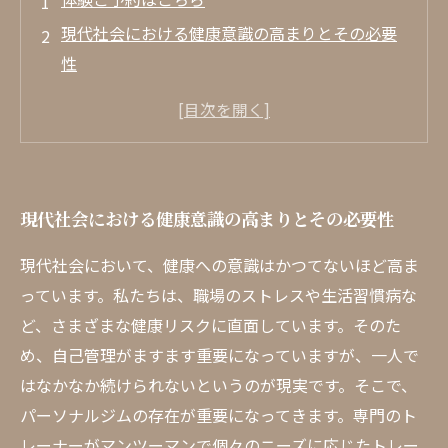
現代社会における健康意識の高まりとその必要
性
パーソナルジムとは？個別指導で得る力強いサ
ポート
あなたに合ったトレーニングプログラムの選び
方
現代社会における健康意識の高まりとその必要性
栄養管理とメンタルヘルスがもたらす健康改善
の秘訣
現代社会において、健康への意識はかつてないほど高ま
パーソナルジムでの成功事例を通じて見る健康
っています。私たちは、職場のストレスや生活習慣病な
生活の実現
ど、さまざまな健康リスクに直面しています。そのた
心身のバランスを保つための健康的なライフス
め、自己管理がますます重要になっていますが、一人で
タイル
はなかなか続けられないというのが現実です。そこで、
パーソナルジムの存在が重要になってきます。専門のト
自分の未来を変える！パーソナルジムで叶える
レーナーがマンツーマンで個々のニーズに応じたトレー
健康な生活