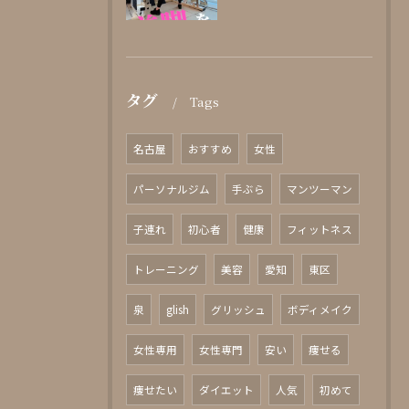
タグ
Tags
名古屋
おすすめ
女性
パーソナルジム
手ぶら
マンツーマン
子連れ
初心者
健康
フィットネス
トレーニング
美容
愛知
東区
泉
glish
グリッシュ
ボディメイク
女性専用
女性専門
安い
痩せる
痩せたい
ダイエット
人気
初めて