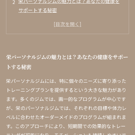
栄パーソナルジムの魅力とは？あなたの健康を
サポートする秘密
なぜ栄でパーソナルジムが選ばれるのか？その
理由を徹底分析
栄のパーソナルジムで実現する理想のトレーニ
ングライフ
栄パーソナルジムの魅力とは？あなたの健康をサポー
モチベーションを保つための選び方とは？栄で
トする秘密
のパーソナルジム選びのポイント
あなたにぴったりの栄パーソナルジムを見つけ
栄パーソナルジムには、特に個々のニーズに寄り添った
るためのヒント
トレーニングプランを提供するという大きな魅力があり
実績豊富なトレーナーと共に、目標達成に向け
ます。多くのジムでは、画一的なプログラムが中心です
た第一歩を踏み出そう
が、栄のパーソナルジムでは、それぞれの目標や体力レ
栄パーソナルジムでの成功体験を共有！あなた
ベルに合わせたオーダーメイドのプログラムが組まれま
も理想の自分に近づける
す。このアプローチにより、短期間での効果的なトレー