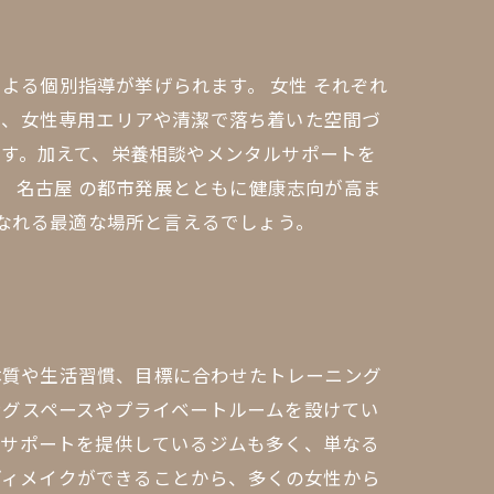
よる個別指導が挙げられます。 女性 それぞれ
た、女性専用エリアや清潔で落ち着いた空間づ
す。加えて、栄養相談やメンタルサポートを
。 名古屋 の都市発展とともに健康志向が高ま
くなれる最適な場所と言えるでしょう。
の体質や生活習慣、目標に合わせたトレーニング
ングスペースやプライベートルームを設けてい
なサポートを提供しているジムも多く、単なる
ボディメイクができることから、多くの女性から