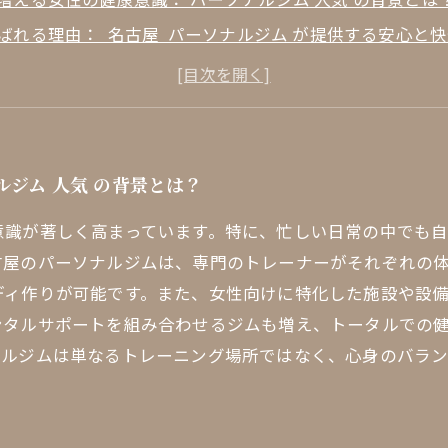
ばれる理由： 名古屋 パーソナルジム が提供する安心と
ーナーと二人三脚で目指す理想のボディ：名古屋の女性向
性でも続けやすい！ 名古屋 パーソナルジム のプログラム
容の両立を叶える 名古屋 女性向け パーソナルジム の全貌
 スペースが充実！ 名古屋 パーソナルジム を選ぶポイント
ジム 人気 の背景とは？
ぴったりの ジム はここ！ 名古屋 女性 人気 パーソナルジ
意識が著しく高まっています。特に、忙しい日常の中でも
古屋のパーソナルジムは、専門のトレーナーがそれぞれの
ディ作りが可能です。また、女性向けに特化した施設や設
ンタルサポートを組み合わせるジムも増え、トータルでの
ナルジムは単なるトレーニング場所ではなく、心身のバラ