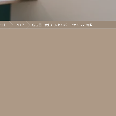
シュ》
ブログ
名古屋で女性に人気のパーソナルジム特徴