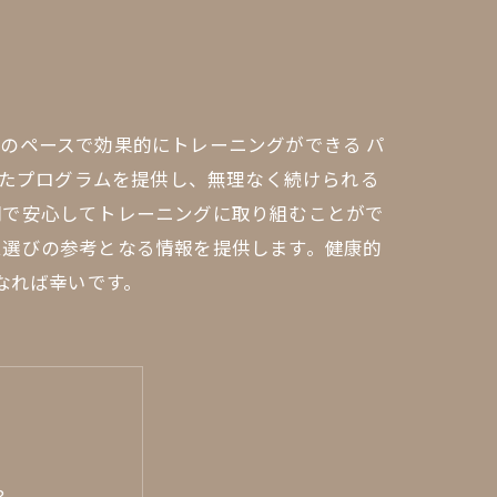
のペースで効果的にトレーニングができる パ
せたプログラムを提供し、無理なく続けられる
間で安心してトレーニングに取り組むことがで
ム選びの参考となる情報を提供します。健康的
なれば幸いです。
？