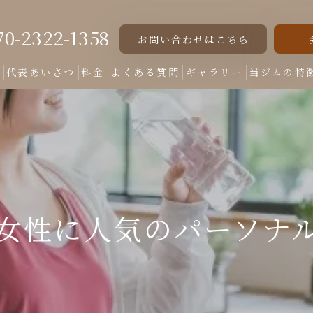
70-2322-1358
お問い合わせはこちら
ト
代表あいさつ
料金
よくある質問
ギャラリー
当ジムの特
女性専用
美脚
美尻
女性に人気のパーソナ
くびれ
ダイエット