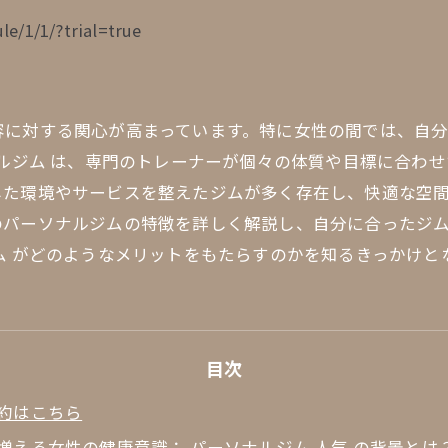
le/1/1/?trial=true
に対する関心が高まっています。特に女性の間では、自分
ナルジム は、専門のトレーナーが個々の体質や目標に合わ
した環境やサービスを整えたジムが多く存在し、快適な空
のパーソナルジムの特徴を詳しく解説し、自分に合ったジ
ム がどのようなメリットをもたらすのかを知るきっかけと
目次
約はこちら
増える女性の健康意識： パーソナルジム 人気 の背景とは