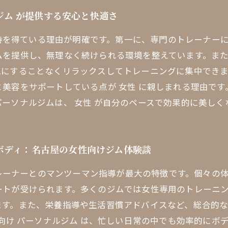
ジム が提供する安心と快適さ
支持を得ている理由が明確です。第一に、専門のトレーナーに
ムを提供し、無理なく続けられる環境を整えています。ま
気にすることなくリラックスしてトレーニングに集中できま
美容をサポートしている点が 女性 に親しまれる理由です
ーソナルジムは、 女性 が自分のペースで効果的に美し
ボディ：名古屋の女性向けジム体験談
門トレーナーとのマンツーマン指導が最大の特徴です。個々
ートが受けられます。多くのジムでは女性専用のトレーニ
ます。また、栄養指導や生活習慣アドバイスなど、総合的
性向け パーソナルジム は、忙しい日常の中でも効率的に