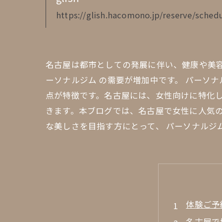
https://glish.hacomono.jp/reserve/schedu
名古屋は都市としての発展に伴い、健康や美容
ーソナルジム の需要が増加中です。 パーソ
点が特徴です。名古屋には、女性向けに特化
きます。本ブログでは、名古屋で女性に人気
な美しさを目指す方にとって、 パーソナルジ
体験ご予
名古屋で