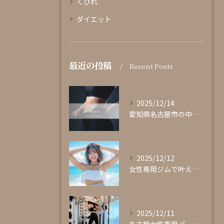
くびれ
ダイエット
最近の投稿
Recent Posts
2025/12/14
愛知県名古屋市の中心部に位置する女性専用パーソナルジムgli...
2025/12/12
女性専用ジムで叶える理想の体型作り
2025/12/11