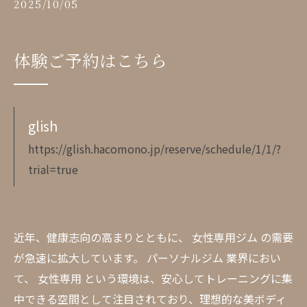
2025/10/05
体験ご予約はこちら
glish
https://glish.hacomono.jp/reserve/schedule/1/1/?
trial=true
近年、健康志向の高まりとともに、 女性専用ジム の需要
が急速に拡大しています。 パーソナルジム 業界におい
て、 女性専用 という環境は、安心してトレーニングに集
中できる空間として注目されており、理想的な美ボディ