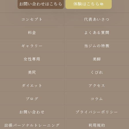
お問い合わせはこちら
体験はこちら
コンセプト
代表あいさつ
料金
よくある質問
ギャラリー
当ジムの特徴
女性専用
美脚
美尻
くびれ
ダイエット
アクセス
ブログ
コラム
お問い合わせ
プライバシーポリシー
出張パーソナルトレーニング
利用規約