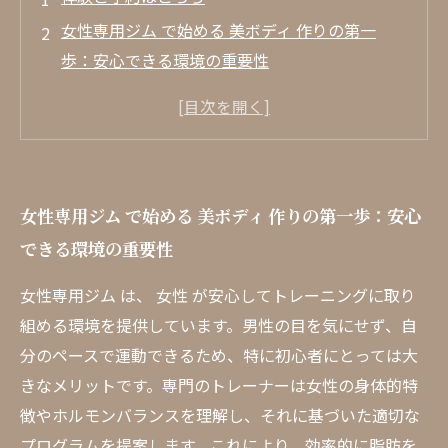
女性専用ジム で始める 美ボディ 作りの第一
歩：安心できる環境の重要性
女性専用ジム で見つけた理想のトレーニング
法：効果を最大化する秘訣とは？
専門トレーナーが教える女性のための栄養管
理：美ボディを支える食事法
女性専用ジム で始める 美ボディ 作りの第一歩：安心
最新設備が導く快適トレーニング体験： 女性専
できる環境の重要性
用 ジム ならではの魅力
初心者から上級者まで！ 女性専用 ジム で理想
女性専用ジム は、 女性 が安心してトレーニングに取り
の体型を実現する成功ストーリー
組める環境を提供しています。男性の目を気にせず、自
女性専用 ジム の選び方ガイド：理想の美ボディ
分のペースで運動できるため、特に初心者にとっては大
を効率的に手に入れるポイント
きなメリットです。専門のトレーナーは女性の身体的特
科学的根拠に基づく女性専用 ジム のメリットと
徴やホルモンバランスを理解し、それに基づいた適切な
美ボディ作りの真実
プログラムを提案します。これにより、効率的に脂肪を