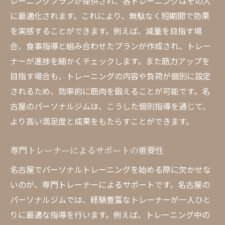
健康的な生活習慣の取り入れ方
レーニングプランが提供され、各トレーニングはその人
に最適化されます。これにより、無駄なく短期間で効果
パーソナルトレーニングと日常生活のバラ
を実感することができます。例えば、減量を目指す場
ンス
合、食事指導と組み合わせたプランが作成され、トレー
食生活改善のアドバイス
ナーが進捗を細かくチェックします。また筋力アップを
ストレス管理とメンタルケア
目指す場合も、トレーニングの内容や負荷が個別に設定
定期的な運動が与える健康効果
されるため、効率的に筋肉を鍛えることが可能です。名
名古屋のジムコミュニティの活用
古屋のパーソナルジムは、こうした個別指導を通じて、
名古屋のパーソナルジム選びで失敗しないため
より高い満足度と成果をもたらすことができます。
のポイント
専門トレーナーによるサポートの重要性
口コミや評価を活用する
料金体系を明確に理解する
名古屋でパーソナルトレーニングを始める際に欠かせな
契約前に必ず体験レッスンを受ける
いのが、専門トレーナーによるサポートです。名古屋の
パーソナルジムでは、経験豊富なトレーナーが一人ひと
自分の目標とジムの方針を合わせる
りに最適な指導を行います。例えば、トレーニング中の
立地やアクセスの重要性