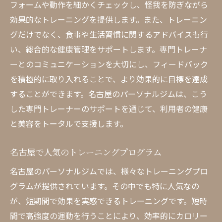
フォームや動作を細かくチェックし、怪我を防ぎながら
アフターサポートの内容を確認する
効果的なトレーニングを提供します。また、トレーニン
名古屋のパーソナルジムで夢のボディメイクを
グだけでなく、食事や生活習慣に関するアドバイスも行
実現
い、総合的な健康管理をサポートします。専門トレーナ
具体的なボディメイクプランの紹介
ーとのコミュニケーションを大切にし、フィードバック
成功事例から学ぶモチベーションの維持法
を積極的に取り入れることで、より効果的に目標を達成
トレーニングと栄養管理の重要性
することができます。名古屋のパーソナルジムは、こう
した専門トレーナーのサポートを通じて、利用者の健康
名古屋のジムで提供される特別プログラム
と美容をトータルで支援します。
定期的な進捗チェックの必要性
専門トレーナーと共に目標を達成する
名古屋で人気のトレーニングプログラム
名古屋のパーソナルジムでは、様々なトレーニングプロ
グラムが提供されています。その中でも特に人気なの
が、短期間で効果を実感できるトレーニングです。短時
間で高強度の運動を行うことにより、効率的にカロリー