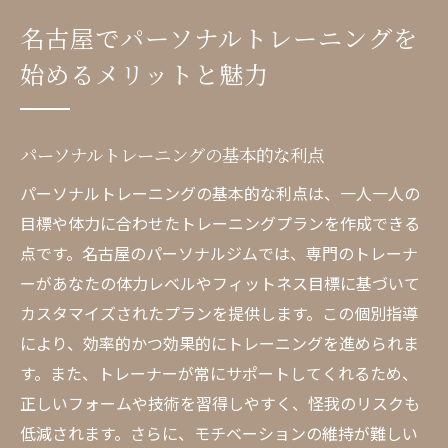
専門トレーナーによるサポートの重要性
名古屋でパーソナルトレーニングを
名古屋で人気のトレーニングプログラム
始めるメリットと魅力
パーソナルトレーニングが初心者に適して
いる理由
初心者必見！安心して通える名古屋のパーソナ
パーソナルトレーニングの基本的な利点
ルジムの選び方
パーソナルトレーニングの基本的な利点は、一人一人の
最初に考えるべきポイントとは？
目標や体力に合わせたトレーニングプランを作成できる
名古屋の評判の良いパーソナルジムを探す
点です。名古屋のパーソナルジムでは、専門のトレーナ
方法
ーがあなたの体力レベルやフィットネス目標に基づいて
初心者が注意すべき契約内容
カスタマイズされたプランを提供します。この個別指導
により、効率的かつ効果的にトレーニングを進められま
トレーナーの資格や経験を確認する
す。また、トレーナーが常にサポートしてくれるため、
ジムの施設と設備のチェックポイント
正しいフォームや技術を習得しやすく、怪我のリスクも
無料体験や見学を利用して決める
低減されます。さらに、モチベーションの維持が難しい
名古屋のパーソナルジムで理想の体を手に入れ