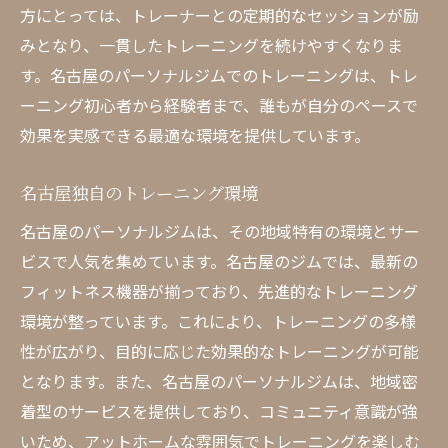
方にとっては、トレーナーとの定期的なセッションが励
る方法
みとなり、一貫したトレーニングを続けやすくなりま
目標設定の重要性
す。名古屋のパーソナルジムでのトレーニングは、トレ
トレーニングプランのカスタマイズ方法
ーニング初心者から経験者まで、誰もが自分のペースで
食事管理とパーソナルトレーニングの関係
効果を実感できる最適な環境を提供しています。
結果を出すためのモチベーション維持法
名古屋独自のトレーニング環境
トレーナーとのコミュニケーションを重視
する
名古屋のパーソナルジムは、その地域特有の環境とサー
ビスで人気を集めています。名古屋のジムでは、最新の
進捗を確認しながら柔軟にプランを調整
フィットネス機器が揃っており、先進的なトレーニング
名古屋の初心者向けパーソナルジムが人気の理
環境が整っています。これにより、トレーニングの多様
由
性が広がり、目的に応じた効果的なトレーニングが可能
初心者に特化したプログラムの魅力
となります。また、名古屋のパーソナルジムは、地域密
パーソナルトレーナーの丁寧な指導
着型のサービスを提供しており、コミュニティ意識が強
アットホームな雰囲気のジムが多い
いため、アットホームな雰囲気でトレーニングを楽しむ