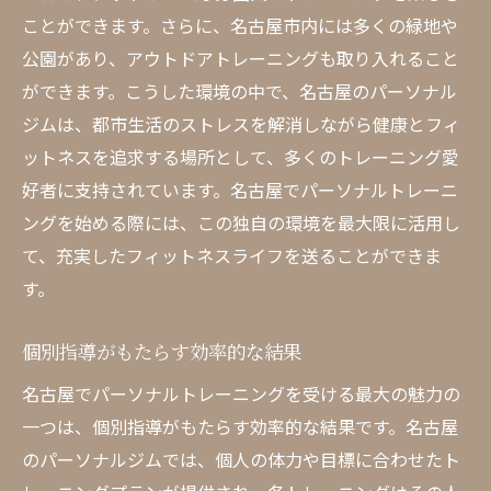
初心者でも安心のサポート体制
ことができます。さらに、名古屋市内には多くの緑地や
リーズナブルな価格設定
公園があり、アウトドアトレーニングも取り入れること
実績のあるジムの信頼性
ができます。こうした環境の中で、名古屋のパーソナル
ジムは、都市生活のストレスを解消しながら健康とフィ
専門トレーナーがいる名古屋のパーソナルジム
ットネスを追求する場所として、多くのトレーニング愛
の特徴
好者に支持されています。名古屋でパーソナルトレーニ
専門トレーナーの資格と経験
ングを始める際には、この独自の環境を最大限に活用し
個別のカウンセリングと評価
て、充実したフィットネスライフを送ることができま
最新のトレーニング設備の導入
す。
広範なプログラムの提供
名古屋の地元コミュニティとの連携
個別指導がもたらす効率的な結果
安全で効果的なトレーニング環境
名古屋でパーソナルトレーニングを受ける最大の魅力の
名古屋のパーソナルジムで健康的なライフスタ
一つは、個別指導がもたらす効率的な結果です。名古屋
イルを始めよう
のパーソナルジムでは、個人の体力や目標に合わせたト