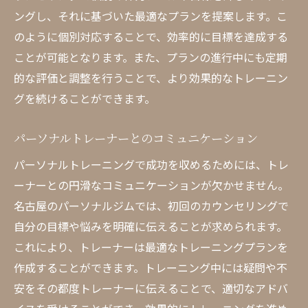
トレーナーの指導を最大限に活かす方法
ングし、それに基づいた最適なプランを提案します。こ
のように個別対応することで、効率的に目標を達成する
名古屋パーソナルジムで効果的なトレーニング
ことが可能となります。また、プランの進行中にも定期
を受ける
的な評価と調整を行うことで、より効果的なトレーニン
効果的なトレーニングプランの作り方
グを続けることができます。
トレーニングの進捗管理
パーソナルジムでの目標設定
パーソナルトレーナーとのコミュニケーション
トレーニングのフォームとテクニック
パーソナルトレーニングで成功を収めるためには、トレ
適切な休息と回復の重要性
ーナーとの円滑なコミュニケーションが欠かせません。
トレーニング成果を最大化する方法
名古屋のパーソナルジムでは、初回のカウンセリングで
個々のニーズに合わせた名古屋のパーソナルジ
自分の目標や悩みを明確に伝えることが求められます。
ム選び
これにより、トレーナーは最適なトレーニングプランを
パーソナルジムの選び方ポイント
作成することができます。トレーニング中には疑問や不
安をその都度トレーナーに伝えることで、適切なアドバ
個々の目標に合わせたジム選び