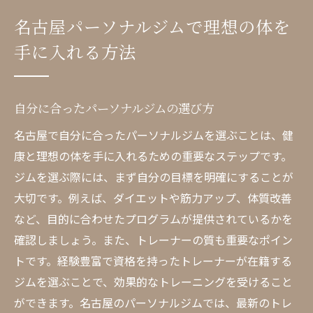
ョン
名古屋パーソナルジムで理想の体を
食事とトレーニングのバランス
手に入れる方法
モチベーションを維持する方法
効果的なトレーニングの秘訣
経験豊富なトレーナーに出会える名古屋のパー
自分に合ったパーソナルジムの選び方
ソナルジム
名古屋で自分に合ったパーソナルジムを選ぶことは、健
経験豊富なトレーナーの見分け方
康と理想の体を手に入れるための重要なステップです。
資格と実績の確認ポイント
ジムを選ぶ際には、まず自分の目標を明確にすることが
トレーナーの指導スタイルの特徴
大切です。例えば、ダイエットや筋力アップ、体質改善
など、目的に合わせたプログラムが提供されているかを
トレーナーとクライアントの相性
確認しましょう。また、トレーナーの質も重要なポイン
口コミや評判の参考にする方法
トです。経験豊富で資格を持ったトレーナーが在籍する
トレーナーの選び方ガイド
ジムを選ぶことで、効果的なトレーニングを受けること
名古屋パーソナルジムで健康的な生活を始めよ
ができます。名古屋のパーソナルジムでは、最新のトレ
う