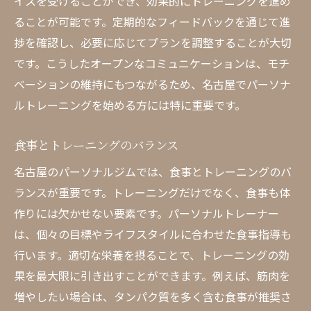
イスを受けることができ、効果的にトレーニングを進め
パーソナルジムの料金とサービス内容
ることが可能です。定期的なフィードバックを通じて進
パーソナルジムでのカスタマイズトレーニ
捗を確認し、必要に応じてプランを調整することが大切
ング
です。こうしたオープンなコミュニケーションは、モチ
トレーナーとの相談の重要性
ベーションの維持にもつながるため、名古屋でパーソナ
長期的なジム利用のメリット
ルトレーニングを始める方には特に重要です。
名古屋パーソナルジムで短期間で成果を実感す
る
食事とトレーニングのバランス
短期間で成果を出すためのトレーニング
名古屋のパーソナルジムでは、食事とトレーニングのバ
集中トレーニングプログラムの紹介
ランスが重要です。トレーニングだけでなく、食事も体
効率的なトレーニングの秘訣
作りには欠かせない要素です。パーソナルトレーナー
は、個々の目標やライフスタイルに合わせた食事指導も
パーソナルジムでのモチベーション維持
行います。適切な栄養を摂ることで、トレーニングの効
結果を出すための生活習慣改善
果を最大限に引き出すことができます。例えば、筋肉を
短期間での成果を維持する方法
増やしたい場合は、タンパク質を多く含む食事が推奨さ
名古屋のパーソナルジムで総合的な健康管理を