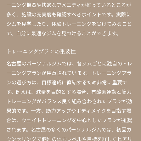
ーニング機器や快適なアメニティが揃っているところが
健康的な生活習慣の重要性
多く、施設の充実度も確認すべきポイントです。実際に
パーソナルジムで得られるメリット
ジムを見学したり、体験トレーニングを受けてみること
健康管理におけるトレーニングの役割
で、自分に最適なジムを見つけることができます。
パーソナルジムでの食事指導
トレーニングプランの重要性
ストレス解消とメンタルヘルス
名古屋のパーソナルジムでは、各ジムごとに独自のトレ
持続可能な健康維持の方法
ーニングプランが用意されています。トレーニングプラ
プロのトレーナーが指導する名古屋のパーソナ
ンの選び方は、目標達成に直結するため非常に重要で
ルジム
す。例えば、減量を目的とする場合、有酸素運動と筋力
プロのトレーナーの指導技術
トレーニングがバランス良く組み合わされたプランが効
最新のトレーニング方法の紹介
果的です。一方、筋力アップやボディメイクを目指す場
科学的アプローチのトレーニング
合は、ウェイトトレーニングを中心としたプランが推奨
トレーナーのサポート体制
されます。名古屋の多くのパーソナルジムでは、初回カ
パーソナルジムの設備と環境
ウンセリングで個別の体力レベルや目標を詳しくヒアリ