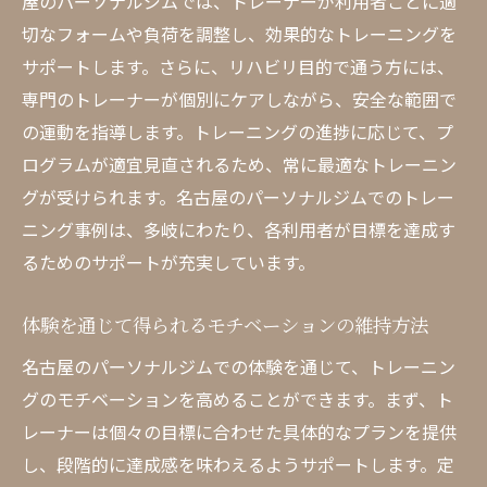
屋のパーソナルジムでは、トレーナーが利用者ごとに適
体験から得られる成果と結果
切なフォームや負荷を調整し、効果的なトレーニングを
サポートします。さらに、リハビリ目的で通う方には、
名古屋パーソナルジムの成功事例
専門のトレーナーが個別にケアしながら、安全な範囲で
特別体験がもたらす心身の変化
の運動を指導します。トレーニングの進捗に応じて、プ
名古屋パーソナルジムのビフォーアフター
ログラムが適宜見直されるため、常に最適なトレーニン
体験後の継続的な変化とは
グが受けられます。名古屋のパーソナルジムでのトレー
名古屋パーソナルジムでの結果のレビュー
ニング事例は、多岐にわたり、各利用者が目標を達成す
名古屋パーソナルジムの体験で得られる健康と
るためのサポートが充実しています。
美の秘訣
体験を通じて得られるモチベーションの維持方法
パーソナルジムでの健康維持法
体験を通じて実感する美容効果
名古屋のパーソナルジムでの体験を通じて、トレーニン
名古屋パーソナルジムでの食事指導
グのモチベーションを高めることができます。まず、ト
レーナーは個々の目標に合わせた具体的なプランを提供
健康と美を保つライフスタイル提案
し、段階的に達成感を味わえるようサポートします。定
名古屋パーソナルジムの健康プログラム