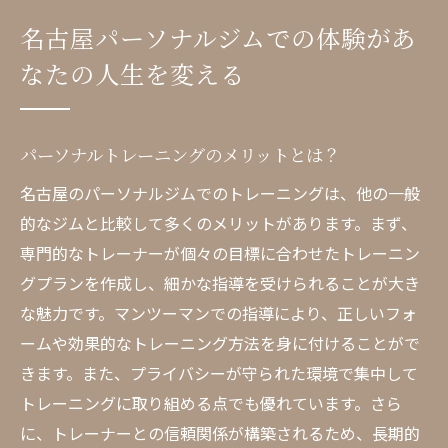
例
名古屋パーソナルジムでの体験があ
体験を通じて得られるモチベーションの維
なたの人生を変える
持方法
名古屋パーソナルジムでの成功ストーリー
体験後のアフターサポートの重要性
パーソナルトレーニングのメリットとは？
名古屋パーソナルジムの魅力とは？体験者の声
名古屋のパーソナルジムでのトレーニングは、他の一般
から探る
的なジムと比較して多くのメリットがあります。まず、
名古屋パーソナルジムの利用者レビュー
専門的なトレーナーが個々の目標に合わせたトレーニン
体験者が語るパーソナルジムの変化
グプランを作成し、細かな指導を受けられることが大き
名古屋パーソナルジムの口コミと評価
な魅力です。マンツーマンでの指導により、正しいフォ
ームや効果的なトレーニング方法を身に付けることがで
体験者のリアルなフィードバック
きます。また、プライバシーが守られた環境で集中して
名古屋パーソナルジムの人気の秘密
トレーニングに取り組める点でも優れています。さら
利用者が選ぶ名古屋パーソナルジムのポイ
に、トレーナーとの信頼関係が構築されるため、長期的
ント