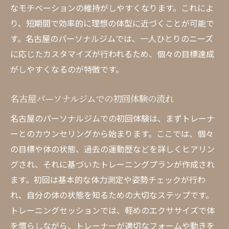
なモチベーションの維持がしやすくなります。これによ
プライバシーと集中力が高まる名古屋パーソナ
り、短期間で効率的に理想の体型に近づくことが可能で
ルジムの環境
す。名古屋のパーソナルジムでは、一人ひとりのニーズ
名古屋パーソナルジムのプライベート空間
に応じたカスタマイズが行われるため、個々の目標達成
集中力を高めるトレーニング環境の整備
がしやすくなるのが特徴です。
名古屋パーソナルジムの設備と施設紹介
名古屋パーソナルジムでの初回体験の流れ
プライバシー重視のトレーニングスペース
名古屋パーソナルジムでのリラックス方法
名古屋のパーソナルジムでの初回体験は、まずトレーナ
ーとのカウンセリングから始まります。ここでは、個々
環境が与えるトレーニング効果の向上
の目標や体の状態、過去の運動歴などを詳しくヒアリン
専門トレーナーと一緒に名古屋パーソナルジム
グされ、それに基づいたトレーニングプランが作成され
で理想の体型を目指す
ます。初回は基本的な体力測定や姿勢チェックが行わ
専門トレーナーの資格と経験
れ、自分の体の状態を知るための大切なステップです。
名古屋パーソナルジムのトレーナー紹介
トレーニングセッションでは、軽めのエクササイズで体
トレーナーとの信頼関係の築き方
を慣らしながら、トレーナーが適切なフォームや動きを