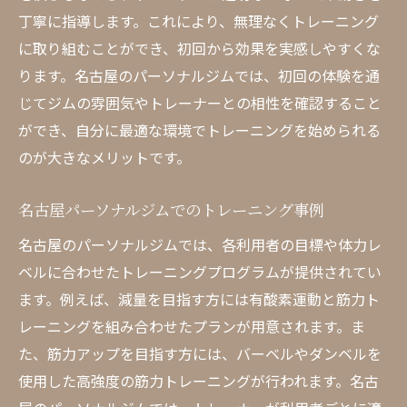
個別トレーニングプランの作成プロセス
丁寧に指導します。これにより、無理なくトレーニング
トレーナーからの具体的な指導内容
に取り組むことができ、初回から効果を実感しやすくな
名古屋パーソナルジムでのトレーナー対応
ります。名古屋のパーソナルジムでは、初回の体験を通
じてジムの雰囲気やトレーナーとの相性を確認すること
名古屋パーソナルジムの最新設備で効果的にト
ができ、自分に最適な環境でトレーニングを始められる
レーニング
のが大きなメリットです。
最新トレーニング機器の紹介
名古屋パーソナルジムの設備更新情報
名古屋パーソナルジムでのトレーニング事例
効果的なトレーニングを支える設備
名古屋のパーソナルジムでは、各利用者の目標や体力レ
名古屋パーソナルジムのトレーニングテク
ベルに合わせたトレーニングプログラムが提供されてい
ノロジー
ます。例えば、減量を目指す方には有酸素運動と筋力ト
最新設備がもたらすトレーニング効率
レーニングを組み合わせたプランが用意されます。ま
名古屋パーソナルジムの施設ツアー
た、筋力アップを目指す方には、バーベルやダンベルを
名古屋パーソナルジムでの特別な体験がもたら
使用した高強度の筋力トレーニングが行われます。名古
す結果