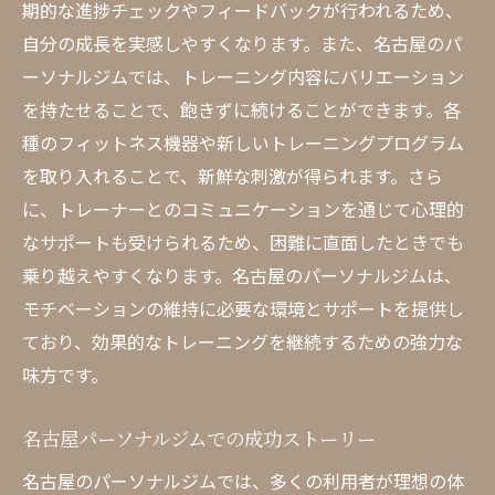
期的な進捗チェックやフィードバックが行われるため、
体験から学ぶ健康習慣
自分の成長を実感しやすくなります。また、名古屋のパ
名古屋パーソナルジムでの体験があなたの自信
ーソナルジムでは、トレーニング内容にバリエーション
を引き出す理由
を持たせることで、飽きずに続けることができます。各
自信を持つためのトレーニング方法
種のフィットネス機器や新しいトレーニングプログラム
体験から得られる精神的な変化
を取り入れることで、新鮮な刺激が得られます。さら
名古屋パーソナルジムのモチベーションア
に、トレーナーとのコミュニケーションを通じて心理的
ップ術
なサポートも受けられるため、困難に直面したときでも
乗り越えやすくなります。名古屋のパーソナルジムは、
自信を引き出すための成功体験
モチベーションの維持に必要な環境とサポートを提供し
名古屋パーソナルジムのメンタルサポート
ており、効果的なトレーニングを継続するための強力な
体験後の自己肯定感の向上
味方です。
名古屋パーソナルジムでの成功ストーリー
名古屋のパーソナルジムでは、多くの利用者が理想の体