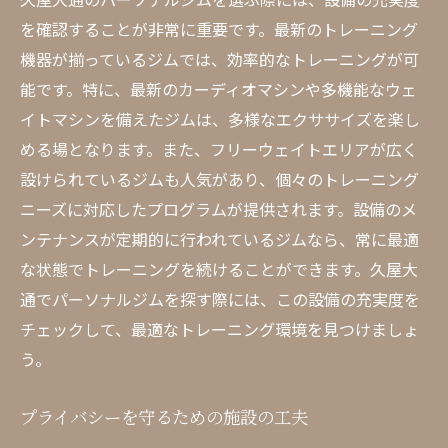
トレーナーとの信頼関係の構築
を確認することが非常に重要です。最新のトレーニング
久屋大通のパーソナルジムでプライバシーを重
機器が揃っているジムでは、効率的なトレーニングが可
視した環境
能です。特に、最新のカーディオマシンや多機能なウェ
イトマシンを備えたジムは、多様なエクササイズを楽し
プライベート空間でのトレーニングのメリ
める場となります。また、フリーウェイトエリアが広く
ット
設けられているジムも人気があり、個々のトレーニング
個室トレーニングの充実度
ニーズに対応したプログラムが提供されます。設備のメ
他人の目を気にしない環境作り
ンテナンスが定期的に行われているジムなら、常に最適
安全で安心なトレーニングスペース
な状態でトレーニングを続けることができます。久屋大
プライバシー保護のための取り組み
通でパーソナルジムを探す際には、この設備の充実度を
予約システムを活用したプライベート感の
チェックして、最適なトレーニング環境を見つけましょ
確保
う。
久屋大通のパーソナルジムのトレーナーが提供
する専門知識
プライバシーを守るための施設の工夫