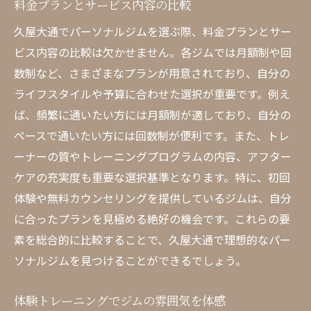
料金プランとサービス内容の比較
久屋大通のパーソナルジムがあなたにぴったり
久屋大通でパーソナルジムを選ぶ際、料金プランとサー
な理由
ビス内容の比較は欠かせません。各ジムでは月額制や回
個々のニーズに応じた柔軟な対応
数制など、さまざまなプランが用意されており、自分の
通いやすいアクセスと営業時間
ライフスタイルや予算に合わせた選択が重要です。例え
お得なキャンペーンと特典
ば、頻繁に通いたい方には月額制が適しており、自分の
充実したアメニティとサービス
ペースで通いたい方には回数制が便利です。また、トレ
口コミと評判から見る信頼性
ーナーの質やトレーニングプログラムの内容、アフター
ケアの充実度も重要な選択基準となります。特に、初回
長期的な健康維持をサポート
体験や無料カウンセリングを提供しているジムは、自分
に合ったプランを見極める絶好の機会です。これらの要
素を総合的に比較することで、久屋大通で理想的なパー
ソナルジムを見つけることができるでしょう。
体験トレーニングでジムの雰囲気を体感