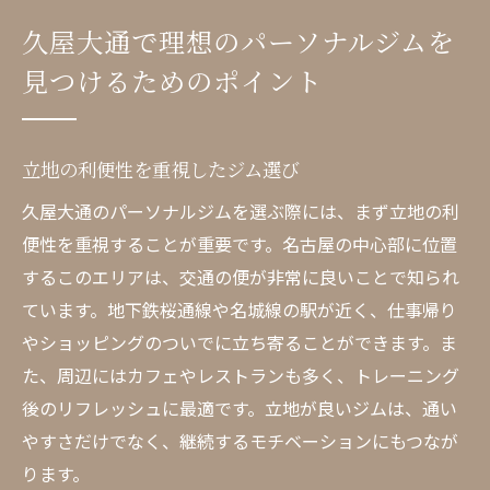
設備の充実度を確認しよう
久屋大通で理想のパーソナルジムを
プライバシーを守るための施設の工夫
見つけるためのポイント
料金プランとサービス内容の比較
体験トレーニングでジムの雰囲気を体感
久屋大通のパーソナルジムが選ばれる理由とは
立地の利便性を重視したジム選び
専門知識豊富なトレーナーによる指導
久屋大通のパーソナルジムを選ぶ際には、まず立地の利
個々の目標に合わせたカスタマイズプラン
便性を重視することが重要です。名古屋の中心部に位置
快適で清潔なトレーニング環境
するこのエリアは、交通の便が非常に良いことで知られ
ています。地下鉄桜通線や名城線の駅が近く、仕事帰り
最新のフィットネス機器の導入
やショッピングのついでに立ち寄ることができます。ま
利用者の声に基づいた高評価の理由
た、周辺にはカフェやレストランも多く、トレーニング
アクセスの良さと通いやすさ
後のリフレッシュに最適です。立地が良いジムは、通い
久屋大通のパーソナルジムで理想の体型を手に
やすさだけでなく、継続するモチベーションにもつなが
入れよう
ります。