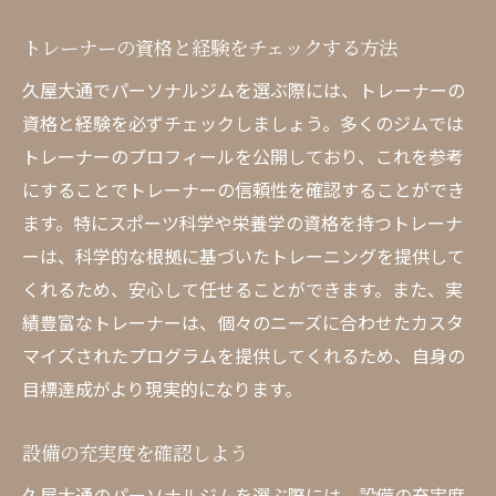
目標設定の重要性とその方法
効果的なトレーニングメニューの提案
トレーナーの資格と経験をチェックする方法
食事指導と栄養管理のサポート
久屋大通でパーソナルジムを選ぶ際には、トレーナーの
モチベーションを維持する方法
資格と経験を必ずチェックしましょう。多くのジムでは
進捗を測定するための定期的なチェック
トレーナーのプロフィールを公開しており、これを参考
にすることでトレーナーの信頼性を確認することができ
成功事例から学ぶ理想の体型づくり
ます。特にスポーツ科学や栄養学の資格を持つトレーナ
久屋大通のパーソナルジムでのトレーニング体
ーは、科学的な根拠に基づいたトレーニングを提供して
験談
くれるため、安心して任せることができます。また、実
実際の利用者の声と評価
績豊富なトレーナーは、個々のニーズに合わせたカスタ
初心者が感じた効果と変化
マイズされたプログラムを提供してくれるため、自身の
シニア向けトレーニングの体験談
目標達成がより現実的になります。
プロのアスリートによるトレーニングレビ
ュー
設備の充実度を確認しよう
ダイエット成功者のビフォーアフター
久屋大通のパーソナルジムを選ぶ際には、設備の充実度