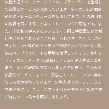
解剖学に基づいたトレーニング指導
久屋大通のパーソナルジムでは、プライバシーを重視し
最新のフィットネス理論の応用
た設備とサービスが充実しています。多くのジムが個室
形式のトレーニングルームを採用しており、他の利用者
リハビリテーションと予防医学の知識
の視線を気にすることなくトレーニングが可能です。ま
メンタルトレーニングとその効果
た、予約制を導入するジムも多く、同じ時間帯に他の利
各種フィットネス資格とその重要性
用者と顔を合わせることを避けられます。さらに、パー
個別指導とグループセッションの違い
ティションや専用のカーテンで仕切られたスペースも提
久屋大通のパーソナルジムでカスタマイズされ
供され、プライベートな環境を確保しています。セキュ
たトレーニングプラン
リティカメラやアクセス制御システムを導入するジムも
オーダーメイドプランの作成方法
あり、個人情報の保護にも力を入れています。これらの
目標に応じたトレーニングメニュー
設備やサービスによって、安心してトレーニングに集中
柔軟なスケジュール調整
できる環境が整っています。久屋大通でパーソナルジム
を選ぶ際には、こうしたプライバシーを守るための工夫
定期的なプランの見直しと改善
が施されているかを確認しましょう。
パーソナルトレーナーとの共同作業
アフターフォローと継続サポート