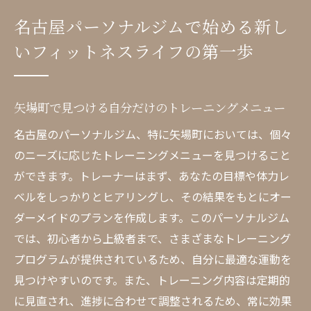
健康的なライフスタイルへの導入
名古屋パーソナルジムで始める新し
初心者でも安心のサポート体制
いフィットネスライフの第一歩
フィットネス目標の設定と達成法
名古屋パーソナルジムでの初めての一歩
矢場町の名古屋パーソナルジムで体験する最先
矢場町で見つける自分だけのトレーニングメニュー
端のトレーニング
名古屋のパーソナルジム、特に矢場町においては、個々
最新設備を活用したトレーニング
のニーズに応じたトレーニングメニューを見つけること
パーソナライズされたフィットネスプラン
ができます。トレーナーはまず、あなたの目標や体力レ
トレーニングの質を上げるテクノロジー
ベルをしっかりとヒアリングし、その結果をもとにオー
ダーメイドのプランを作成します。このパーソナルジム
現代のフィットネスニーズに応える方法
では、初心者から上級者まで、さまざまなトレーニング
矢場町でしか味わえない特別な体験
プログラムが提供されているため、自分に最適な運動を
トレーニングで実感する進化のプロセス
見つけやすいのです。また、トレーニング内容は定期的
名古屋パーソナルジムの個別プランで効率的な
に見直され、進捗に合わせて調整されるため、常に効果
目標達成を目指す