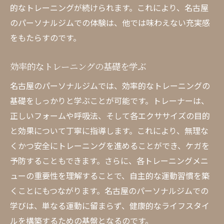
的なトレーニングが続けられます。これにより、名古屋
個別プランの作成と効果的な運用
のパーソナルジムでの体験は、他では味わえない充実感
トレーナーと一緒に描く目標達成の道
をもたらすのです。
フィードバックを活用した進化のサイクル
効率的なトレーニングの基礎を学ぶ
名古屋での成功事例に学ぶ
効率的なトレーニングのアプローチ
名古屋のパーソナルジムでは、効率的なトレーニングの
基礎をしっかりと学ぶことが可能です。トレーナーは、
個別カスタマイズの重要性
正しいフォームや呼吸法、そして各エクササイズの目的
フィットネスライフを変える名古屋パーソナル
と効果について丁寧に指導します。これにより、無理な
ジムの魅力とは
くかつ安全にトレーニングを進めることができ、ケガを
矢場町でのフィットネスの新しい発見
予防することもできます。さらに、各トレーニングメニ
フィットネスライフに革命を起こす環境
ューの重要性を理解することで、自主的な運動習慣を築
トレーニングを楽しむための秘訣
くことにもつながります。名古屋のパーソナルジムでの
名古屋パーソナルジムならではの魅力
学びは、単なる運動に留まらず、健康的なライフスタイ
健康と生活の質の向上
ルを構築するための基盤となるのです。