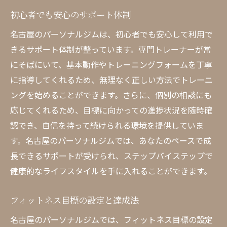
パーソナルジムでの習慣化のサポート
初心者でも安心のサポート体制
健康習慣を形成するためのポイント
名古屋のパーソナルジムは、初心者でも安心して利用で
名古屋のトレーニングコミュニティの力
きるサポート体制が整っています。専門トレーナーが常
長続きする健康習慣の秘訣
にそばにいて、基本動作やトレーニングフォームを丁寧
名古屋のパーソナルジムで得られるコミュニテ
に指導してくれるため、無理なく正しい方法でトレーニ
ィの力
ングを始めることができます。さらに、個別の相談にも
仲間と共に成長するフィットネスライフ
応じてくれるため、目標に向かっての進捗状況を随時確
コミュニティがもたらすモチベーション
認でき、自信を持って続けられる環境を提供していま
矢場町で築くフィットネス仲間
す。名古屋のパーソナルジムでは、あなたのペースで成
長できるサポートが受けられ、ステップバイステップで
目標達成を支えるチームワーク
健康的なライフスタイルを手に入れることができます。
コミュニティイベントの参加方法
名古屋ジムでのネットワークの作り方
フィットネス目標の設定と達成法
名古屋パーソナルジムでフィットネスライフを
名古屋のパーソナルジムでは、フィットネス目標の設定
次のレベルへ