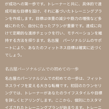
が成功への第一歩です。トレーナーと共に、具体的で達
ステップアップのためのトレーニング戦略
成可能な目標を設け、それに基づいたトレーニングプラ
新しい目標を設定するためのガイド
ンを作成します。目標は体重の減少や筋力の増強など多
名古屋での成長の物語
岐にわたり、自分に合ったプランが重要です。達成に向
フィットネスライフを次の段階へと導く
けて定期的な進捗チェックを行い、モチベーションを維
継続的な進化を遂げるための方法
持する方法を探ります。名古屋 パーソナルジムのサポ
ートにより、あなたのフィットネス目標は確実に近づく
トレーニング成果を最大化する秘訣
でしょう。
名古屋パーソナルジムでの初めての一歩
名古屋のパーソナルジムでの初めての一歩は、フィット
ネスライフを変える大きな転機です。初回のカウンセリ
ングでは、トレーナーがあなたのライフスタイルや目標
を詳しくヒアリングします。ここから、個別にカスタマ
イズされたトレーニングプランが始まります。トレーニ