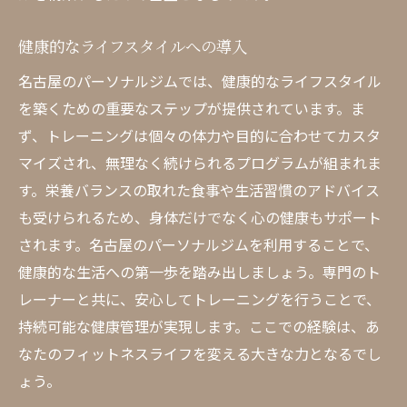
ジムの選び方とその影響
健康的なライフスタイルへの導入
名古屋のパーソナルジムで理想の健康ライフを
実現する方法
名古屋のパーソナルジムでは、健康的なライフスタイル
を築くための重要なステップが提供されています。ま
日常にフィットネスを取り入れる方法
ず、トレーニングは個々の体力や目的に合わせてカスタ
目標に向けたアクションプラン
マイズされ、無理なく続けられるプログラムが組まれま
コミットメントを続けるためのヒント
す。栄養バランスの取れた食事や生活習慣のアドバイス
名古屋のジムでの成功体験
も受けられるため、身体だけでなく心の健康もサポート
健康維持のための実践的アドバイス
されます。名古屋のパーソナルジムを利用することで、
トレーニングを日常にするコツ
健康的な生活への第一歩を踏み出しましょう。専門のト
矢場町の名古屋パーソナルジムで見つける新し
レーナーと共に、安心してトレーニングを行うことで、
い健康習慣
持続可能な健康管理が実現します。ここでの経験は、あ
新しい習慣を作るためのステップ
なたのフィットネスライフを変える大きな力となるでし
ょう。
フィットネスと健康の新しい関係