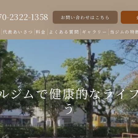
70-2322-1358
お問い合わせはこちら
ト
代表あいさつ
料金
よくある質問
ギャラリー
当ジムの特
女性専用
美脚
美尻
ルジムで健康的なライ
くびれ
う
ダイエット