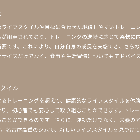
別プログラムで効果的に健康をサポートする名古屋パーソ
案
名古屋ジムでの個別プログラムの特長
のライフスタイルや目標に合わせた継続しやすいトレーニ
高岳ジムでの効果的なカスタマイズトレーニング
ムが用意されており、トレーニングの進捗に応じて柔軟に
名古屋で自分に合ったプランを見つける方法
重要です。これにより、自分自身の成長を実感でき、さら
個別指導がもたらす名古屋での健康効果
ササイズだけでなく、食事や生活習慣についてもアドバイ
高岳のジムでのパーソナライズドケア
名古屋でのトレーニングモチベーション維持法
岳の充実した設備で次の健康ステップに進む
スタイル
名古屋ジムの最新設備を活用する方法
なるトレーニングを超えて、健康的なライフスタイルを体
高岳ジムでの施設環境の利点
おり、初心者でも安心して取り組むことができます。トレ
名古屋のジムで進化するトレーニング
ることができるのです。さらに、運動だけでなく、栄養の
充実した設備での効率的なトレーニング
す。名古屋高岳のジムで、新しいライフスタイルを見つけ
高岳の設備を活用した健康改善プラン