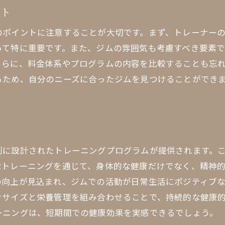
時間効率を考えた名古屋のジム通い
ント
高岳でのパーソナルトレーニングの実践法
のポイントに注意することが大切です。まず、トレーナー
名古屋ジムでの時短トレーニングのメリット
って特に重要です。また、ジムの雰囲気も考慮すべき要素
仕事帰りにも通える高岳ジムの魅力
さらに、料金体系やプログラムの内容を比較することも忘
名古屋でのライフスタイルを変えるトレーニング
るため、自分のニーズに合ったジムを見つけることができ
パーソナルジムでの効果的な時間管理
古屋高岳のジムで理想の健康ライフスタイルを実現する
名古屋での理想の体型を手に入れる方法
高岳ジムでの長期的な健康計画
別に設計されたトレーニングプログラムが提供されます。
パーソナルコーチと共に目指す健康目標
なトレーニングを通じて、身体的な健康だけでなく、精神
の向上が見込まれ、ジムでの活動が日常生活にポジティブ
名古屋ジムでの栄養アドバイスの活用
ササイズと栄養管理を組み合わせることで、持続的な健康
理想の体づくりを支える高岳の施設
ーニングは、短期間での健康効果を実感できるでしょう。
名古屋での生活を豊かにする健康習慣