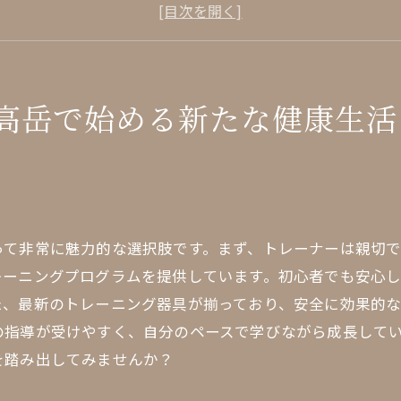
名古屋でのパーソナルジム選びのポイント
高岳のジムで得られる健康効果
継続しやすいトレーニングプランの提案
名古屋のジムで体験する新しいライフスタイル
高岳で始める新たな健康生活
健康維持に役立つ名古屋高岳のジム
岳のパーソナルジムで心身のリフレッシュを叶える方法
パーソナルトレーニングで得られるリフレッシュ効果
名古屋ジムでのメンタルヘルスケア
って非常に魅力的な選択肢です。まず、トレーナーは親切
高岳ジムでのストレス発散トレーニング
レーニングプログラムを提供しています。初心者でも安心
体調改善プログラムの効果的な活用法
た、最新のトレーニング器具が揃っており、安全に効果的
名古屋で心身のバランスを整える秘訣
の指導が受けやすく、自分のペースで学びながら成長して
ジムでの日常に取り入れるリラックス法
を踏み出してみませんか？
古屋の忙しい日常にパーソナルトレーニングを取り入れる