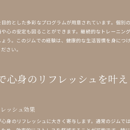
名古屋でのトレーニング成果を高める環境
ーソナルジムで日常生活の質を向上させる名古屋での選択
を目的とした多彩なプログラムが用意されています。個別
名古屋での生活充実に役立つジムの活用法
消や心の安定も図ることができます。継続的なトレーニン
高岳ジムでのトレーニングがもたらす生活変化
しょう。このジムでの経験は、健康的な生活習慣を身につ
名古屋での健康維持に最適なジムの選び方
ください。
日常に活力を与える高岳のパーソナルジム
名古屋でのトレーニングが生活に与える影響
で心身のリフレッシュを叶え
健康的なライフスタイルを名古屋で実現する
古屋高岳で新しい健康習慣を身につけるための第一歩
初めての方でも安心の名古屋高岳ジム
フレッシュ効果
新しい健康習慣を始めるための準備
名古屋での目標を達成するためのステップ
が心身のリフレッシュに大きく寄与します。通常のジムで