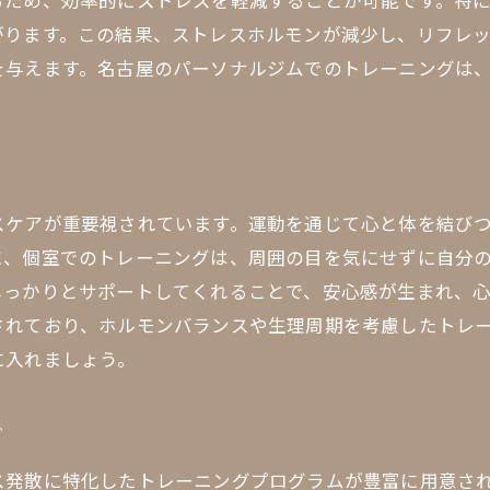
るため、効率的にストレスを軽減することが可能です。特
高岳ジムでの健康習慣の確立法
がります。この結果、ストレスホルモンが減少し、リフレ
名古屋で健康的な生活を始めるためのガイド
を与えます。名古屋のパーソナルジムでのトレーニングは
高岳での習慣化を支えるトレーニングプラン
スケアが重要視されています。運動を通じて心と体を結び
に、個室でのトレーニングは、周囲の目を気にせずに自分
しっかりとサポートしてくれることで、安心感が生まれ、
されており、ホルモンバランスや生理周期を考慮したトレ
に入れましょう。
グ
ス発散に特化したトレーニングプログラムが豊富に用意さ