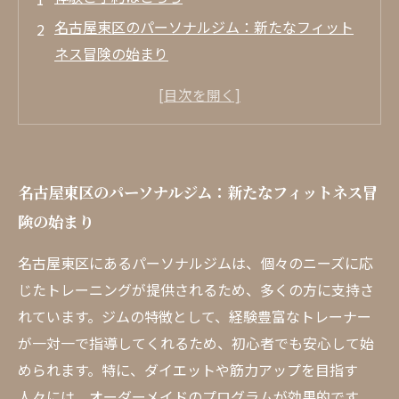
名古屋東区のパーソナルジム：新たなフィット
ネス冒険の始まり
忙しい日常からの逃避：個別指導のトレーニン
グ体験
初めてのパーソナルジム：自分を見つめ直す瞬
間
名古屋東区のパーソナルジム：新たなフィットネス冒
オーダーメイドのトレーニング：成果を実感す
険の始まり
る喜び
トレーナーとの密なコミュニケーションがもた
名古屋東区にあるパーソナルジムは、個々のニーズに応
らす変化
じたトレーニングが提供されるため、多くの方に支持さ
名古屋東区のパーソナルジム体験者の生の声
れています。ジムの特徴として、経験豊富なトレーナー
理想の自分へ：名古屋東区でのフィットネスの
が一対一で指導してくれるため、初心者でも安心して始
旅を振り返る
められます。特に、ダイエットや筋力アップを目指す
人々には、オーダーメイドのプログラムが効果的です。