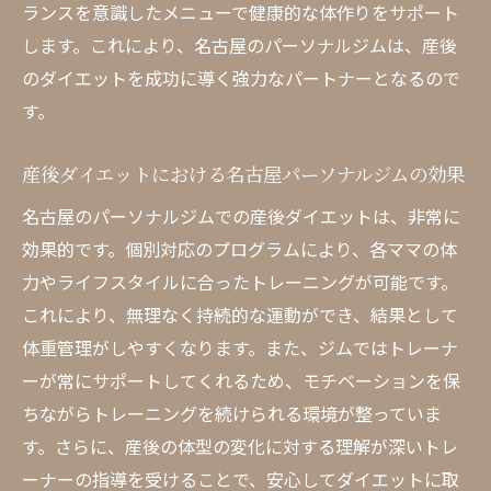
ランスを意識したメニューで健康的な体作りをサポート
産後ケアに特化した名古屋のパーソナルジ
します。これにより、名古屋のパーソナルジムは、産後
ムの魅力
のダイエットを成功に導く強力なパートナーとなるので
名古屋パーソナルジムの特別プログラムで
す。
確実にダイエット
産後ダイエット成功のための名古屋パーソ
産後ダイエットにおける名古屋パーソナルジムの効果
ナルジム利用法
名古屋のパーソナルジムでの産後ダイエットは、非常に
名古屋での産後ダイエットをサポートする
効果的です。個別対応のプログラムにより、各ママの体
特別プログラム
力やライフスタイルに合ったトレーニングが可能です。
経験豊富なトレーナーがいる名古屋パーソナル
これにより、無理なく持続的な運動ができ、結果として
ジムでの産後サポート
体重管理がしやすくなります。また、ジムではトレーナ
名古屋パーソナルジムの熟練トレーナーに
ーが常にサポートしてくれるため、モチベーションを保
よる安心サポート
ちながらトレーニングを続けられる環境が整っていま
産後ダイエットにおける名古屋のトレーナ
す。さらに、産後の体型の変化に対する理解が深いトレ
ーの役割
ーナーの指導を受けることで、安心してダイエットに取