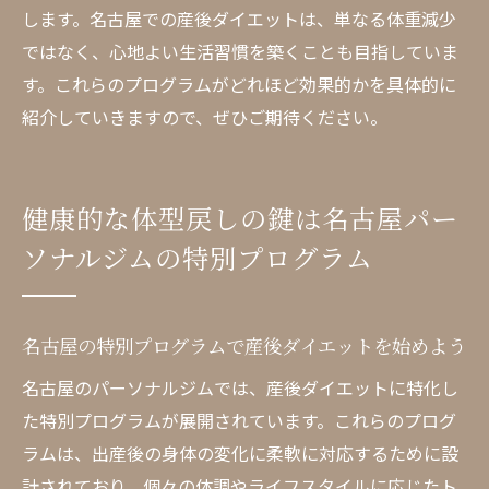
パーソナルジムで産後の輝きを名古屋で再
します。名古屋での産後ダイエットは、単なる体重減少
発見
ではなく、心地よい生活習慣を築くことも目指していま
す。これらのプログラムがどれほど効果的かを具体的に
名古屋のジムで産後の魅力を引き出す方法
紹介していきますので、ぜひご期待ください。
産後ダイエットで名古屋での新たな自分を
見つける
産後ダイエットに効果的な名古屋のパーソナル
健康的な体型戻しの鍵は名古屋パー
ジム活用法
ソナルジムの特別プログラム
名古屋のジムで産後ダイエットを効果的に
進める方法
産後ダイエットをサポートする名古屋の活
名古屋の特別プログラムで産後ダイエットを始めよう
用法
名古屋のパーソナルジムでは、産後ダイエットに特化し
名古屋パーソナルジムでの成功するダイエ
た特別プログラムが展開されています。これらのプログ
ットの進め方
ラムは、出産後の身体の変化に柔軟に対応するために設
名古屋のジムを最大限に活用した産後ダイ
計されており、個々の体調やライフスタイルに応じたト