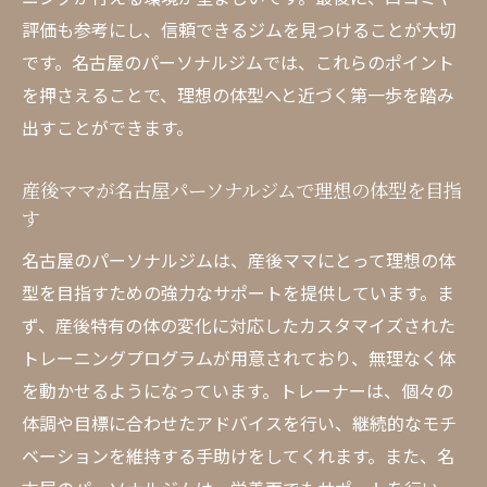
ナルジム利用法
評価も参考にし、信頼できるジムを見つけることが大切
産後の体型戻しを名古屋でスムーズに進め
です。名古屋のパーソナルジムでは、これらのポイント
る
を押さえることで、理想の体型へと近づく第一歩を踏み
名古屋パーソナルジムで健康的に体型を整
出すことができます。
える
産後ママが名古屋パーソナルジムで理想の体型を目指
理想の体型を名古屋で実現するためのサポ
す
ート
産後ダイエットを成功させるための名古屋パー
名古屋のパーソナルジムは、産後ママにとって理想の体
ソナルジムの魅力
型を目指すための強力なサポートを提供しています。ま
ず、産後特有の体の変化に対応したカスタマイズされた
名古屋で産後ダイエットを成功させる秘訣
トレーニングプログラムが用意されており、無理なく体
パーソナルジムの魅力を活かした産後ダイ
を動かせるようになっています。トレーナーは、個々の
エット
体調や目標に合わせたアドバイスを行い、継続的なモチ
名古屋での産後ダイエットを支えるジムの
ベーションを維持する手助けをしてくれます。また、名
魅力