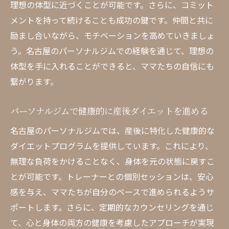
理想の体型に近づくことが可能です。さらに、コミット
名古屋のジムでのオーダーメイドトレーニ
メントを持って続けることも成功の鍵です。仲間と共に
ングの魅力
励まし合いながら、モチベーションを高めていきましょ
個別指導で産後ダイエットを名古屋で成功
う。名古屋のパーソナルジムでの経験を通じて、理想の
させる
体型を手に入れることができると、ママたちの自信にも
名古屋での産後ダイエットに応じた特別ト
繋がります。
レーニング
名古屋パーソナルジムの産後ダイエットで輝き
パーソナルジムで健康的に産後ダイエットを進める
を取り戻す方法
名古屋のパーソナルジムでは、産後に特化した健康的な
産後の輝きを取り戻す名古屋ジムの効果的
ダイエットプログラムを提供しています。これにより、
な方法
無理な負荷をかけることなく、身体を元の状態に戻すこ
名古屋で自己愛を取り戻す産後ダイエット
とが可能です。トレーナーとの個別セッションは、安心
の秘訣
感を与え、ママたちが自分のペースで進められるようサ
名古屋での産後ダイエットで心身ともに輝
ポートします。さらに、定期的なカウンセリングを通じ
く
て、心と身体の両方の健康を考慮したアプローチが実現