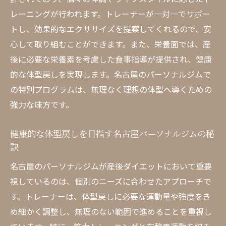
エット
レーニングが行われます。トレーナーが一対一でサポー
名古屋での産後ダイエットを効果的にする
トし、効果的なエクササイズを提案してくれるので、安
ための秘訣
心して取り組むことができます。また、栄養面では、産
産後ダイエットを加速する名古屋ジムの活
後に必要な栄養素を考慮した食事指導が提供され、健康
用法
的な体型戻しを実現します。名古屋のパーソナルジムで
の特別プログラムは、無理なく理想の体型へ導くための
強力な味方です。
健康的な体型戻しを目指す名古屋パーソナルジムの秘
訣
名古屋のパーソナルジムが産後ダイエットにおいて重要
視しているのは、個別のニーズに合わせたアプローチで
す。トレーナーは、体型戻しに必要な運動量や強度をき
め細かく調整し、無理のない範囲で進めることを重視し