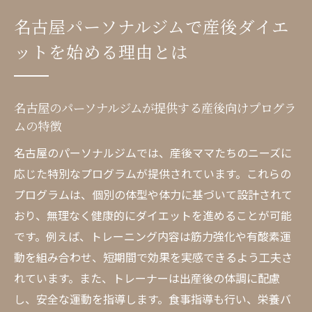
ジムの効果
名古屋パーソナルジムで産後ダイエ
名古屋で選ぶべきパーソナルジムのポイン
ットを始める理由とは
ト
産後ママが名古屋パーソナルジムで理想の
体型を目指す
名古屋のパーソナルジムが提供する産後向けプログラ
名古屋で産後ダイエットを成功させる秘訣
ムの特徴
パーソナルジムで健康的に産後ダイエット
名古屋のパーソナルジムでは、産後ママたちのニーズに
を進める
応じた特別なプログラムが提供されています。これらの
健康的な体型戻しの鍵は名古屋パーソナルジム
プログラムは、個別の体型や体力に基づいて設計されて
の特別プログラム
おり、無理なく健康的にダイエットを進めることが可能
名古屋の特別プログラムで産後ダイエット
です。例えば、トレーニング内容は筋力強化や有酸素運
を始めよう
動を組み合わせ、短期間で効果を実感できるよう工夫さ
健康的な体型戻しを目指す名古屋パーソナ
れています。また、トレーナーは出産後の体調に配慮
ルジムの秘訣
し、安全な運動を指導します。食事指導も行い、栄養バ