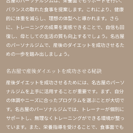
古屋のパーソナルジムは、栄養面でもサポートを行い、
産後ダイエット成功のための名古屋ジム選
バランスの取れた食事を提案します。これにより、健康
び
的に体重を減らし、理想の体型へと導かれます。さら
名古屋での産後ダイエットを助けるパーソ
に、トレーニングの成果を実感できることで、自信も回
ナルジムの特長
復し、母としての生活の質も向上するでしょう。名古屋
名古屋での産後ダイエットに最適なジムの
のパーソナルジムで、産後のダイエットを成功させるた
魅力
めの一歩を踏み出しましょう。
名古屋のパーソナルジムが提供する個別ニーズ
名古屋で産後ダイエットを成功させる秘訣
に応じたトレーニング
産後ママにぴったりの名古屋パーソナルジ
産後ダイエットを成功させるためには、名古屋のパーソ
ムのプラン
ナルジムを上手に活用することが重要です。まず、自分
名古屋で個別対応のトレーニングを受ける
の体調やニーズに合ったプログラムを選ぶことが大切で
メリット
す。名古屋のパーソナルジムでは、トレーナーが個別に
サポートし、無理なくトレーニングができる環境が整っ
産後の体型に合わせた名古屋ジムのトレー
ています。また、栄養指導を受けることで、食事面でも
ニング