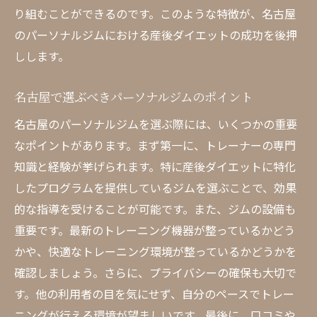
トレーナーの指導で産後の体型戻しを確実
り組むことができるのです。このような特徴が、名古屋
に
のパーソナルジムにおける産後ダイエットの成功を後押
名古屋でのパーソナルトレーニングの効果
しします。
を最大化
名古屋で選ぶべきパーソナルジムのポイント
トレーナーと一緒に名古屋で産後ダイエッ
トを成功させる
名古屋のパーソナルジムを選ぶ際には、いくつかの重要
名古屋のトレーナーが産後の健康をサポー
なポイントがあります。まず第一に、トレーナーの専門
ト
知識と経験が挙げられます。特に産後ダイエットに特化
したプログラムを提供しているジムを選ぶことで、効果
名古屋パーソナルジムで無理なく理想の体型へ
的な指導を受けることが可能です。また、ジムの設備も
名古屋で理想の体型を手に入れるための方
重要です。最新のトレーニング機器が整っているかどう
法
かや、快適なトレーニング環境が整っているかどうかを
産後ダイエットを無理なく進める名古屋パ
確認しましょう。さらに、プライバシーの確保も大切で
ーソナルジム
す。他の利用者の目を気にせず、自分のペースでトレー
名古屋で理想の体型を目指すためのパーソ
ニングが行える環境が望ましいです。最後に、口コミや