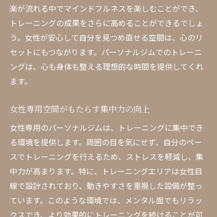
数々
楽が流れる中でマインドフルネスを楽しむことができ、
テクノロジーを駆使した最新フィットネス
トレーニングの成果をさらに高めることができるでしょ
体験
う。女性が安心して自分を見つめ直せる空間は、心のリ
設備の充実がもたらすトレーニング効果の
セットにもつながります。パーソナルジムでのトレーニ
向上
ングは、心も身体も整える理想的な時間を提供してくれ
ます。
最先端の設備で理想のボディラインを目指
す
女性専用空間がもたらす集中力の向上
革新的な技術を活用したパーソナルジムの
魅力
女性専用のパーソナルジムは、トレーニングに集中でき
る環境を提供します。周囲の目を気にせず、自分のペー
メンタルケアが充実した女性専用パーソナルジ
スでトレーニングを行えるため、ストレスを軽減し、集
ムの利点
中力が高まります。特に、トレーニングエリアは女性目
メンタル面のケアに特化したプログラムの
線で設計されており、動きやすさを重視した設備が整っ
魅力
ています。このような環境では、メンタル面でもリラッ
心の健康を支えるパーソナルジムの取り組
クスでき、より効果的にトレーニングを続けることが可