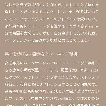
スした状態で取り組むことができ、ストレスなく運動を
楽しむことができます。また、トレーナーがそばにいる
ことで、フォームやメニューのアドバイスを受けられ、
より効率的にトレーニングを進めることができます。自
分の時間を大切にしながら、自分磨きをしたい方には、
パーソナルジムは最適な選択肢と言えるでしょう。
集中を妨げない静かなトレーニング環境
女性専用のパーソナルジムでは、トレーニングに集中で
きる静かな環境が整っています。周囲を気にせず、自分
だけのペースでトレーニングができるため、ストレスを
軽減し、心身ともにリフレッシュすることが可能です。
音響や照明にも配慮され、心地よい空間が演出されてい
ます。このような集中を妨げない環境は、女性のための
パーソナルジムにおいて、トレーニング効果を最大限に