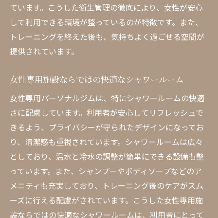
ています。こうした衛生管理の徹底により、女性が安心
して利用できる環境が整っているのが特徴です。また、
トレーニングを終えた後も、気持ちよく過ごせる空間が
提供されています。
女性専用施設ならではの快適なシャワールーム
女性専用パーソナルジムは、特にシャワールームの快適
さに配慮しています。利用者が安心してリフレッシュで
きるよう、プライバシーが守られたデザインになってお
り、清潔感も重視されています。シャワールームは広々
としており、温水と冷水の調整が簡単にできる設備も整
っています。また、シャンプーやボディソープなどのア
メニティも充実しており、トレーニング後のケアがスム
ーズに行える配慮がされています。こうした女性専用施
設ならではの快適なシャワールームは、利用者にとって