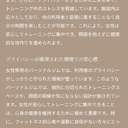
トレーニング中のストレスを軽減しています。施設内は
広々としており、他の利用者と密接に接することなく自
分の時間を楽しむことが可能です。これにより、女性は
安心してトレーニングに集中でき、問題を抱えずに健康
的な体作りを進められます。
プライバシーが確保された環境での安心感
女性専用のパーソナルジムでは、利用者のプライバシー
がしっかりと守られた環境が整っています。このような
パーソナルジムでは、個別に仕切られたトレーニングス
ペースや、周囲の視線が気にならない設計が施されてい
ます。女性が安心してトレーニングに集中できること
は、心身の健康を維持するために極めて重要です。特
に、フィットネス初心者や運動に自信がない方々にとっ