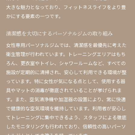
大きな魅力となっており、フィットネスライフをより豊
かにする要素の一つです。
清潔感を大切にするパーソナルジムの取り組み
女性専用パーソナルジムでは、清潔感を最優先に考えた
衛生管理が行われています。トレーニングエリアはもち
ろん、更衣室やトイレ、シャワールームなど、すべての
施設が定期的に清掃され、安心して利用できる環境が整
っています。特に女性が気になる点として、使用する器
具やマットの消毒が徹底されていることが挙げられま
す。また、空気清浄機や加湿器の設置により、常に快適
で健康的な空気環境を維持しています。利用者が安心し
てトレーニングに集中できるよう、スタッフによる徹底
したモニタリングも行われており、信頼性の高いパーソ