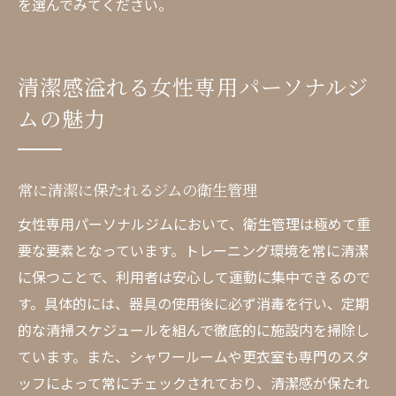
を選んでみてください。
清潔感溢れる女性専用パーソナルジ
ムの魅力
常に清潔に保たれるジムの衛生管理
女性専用パーソナルジムにおいて、衛生管理は極めて重
要な要素となっています。トレーニング環境を常に清潔
に保つことで、利用者は安心して運動に集中できるので
す。具体的には、器具の使用後に必ず消毒を行い、定期
的な清掃スケジュールを組んで徹底的に施設内を掃除し
ています。また、シャワールームや更衣室も専門のスタ
ッフによって常にチェックされており、清潔感が保たれ