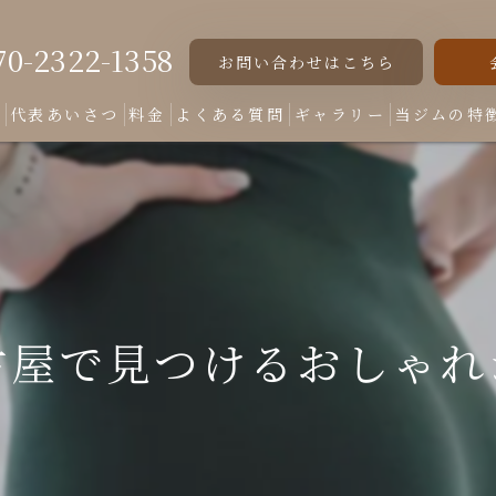
70-2322-1358
お問い合わせはこちら
ト
代表あいさつ
料金
よくある質問
ギャラリー
当ジムの特
女性専用
美脚
美尻
古屋で見つけるおしゃれ
くびれ
ダイエット