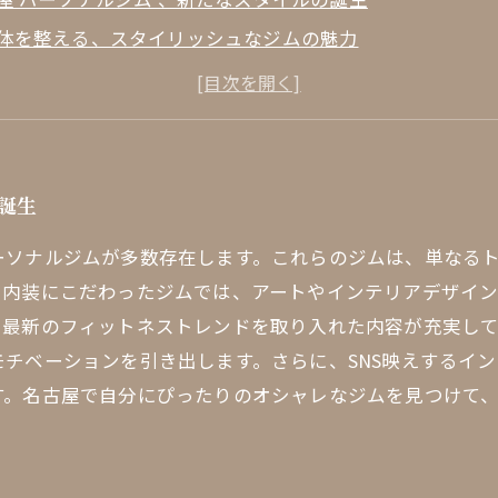
体を整える、スタイリッシュなジムの魅力
ーニング環境が変わる！名古屋のジムのデザインと雰囲気
ッション性とフィットネスを融合させるジムの秘密
に合ったジムを見つけるためのガイド
屋のトレーナーたち、スタイルと専門性の多様性
誕生
ゃれジムで心身をリフレッシュ！名古屋の新たなフィット
ーソナルジムが多数存在します。これらのジムは、単なる
ご予約はこちら
、内装にこだわったジムでは、アートやインテリアデザイ
、最新のフィットネストレンドを取り入れた内容が充実し
チベーションを引き出します。さらに、SNS映えするイ
す。名古屋で自分にぴったりのオシャレなジムを見つけて