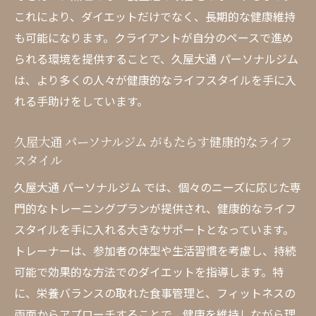
トレーナーが教えるボディメイクのコツ
これにより、ダイエットだけでなく、長期的な健康維持
も可能になります。クライアントが自分のペースで進め
久屋大通で理想の体を手に入れるための第
られる環境を提供することで、久屋大通 パーソナルジム
一歩
は、より多くの人々が健康的なライフスタイルを手に入
久屋大通 パーソナルジム での食事指導で効果的
れる手助けをしています。
にダイエット
食事管理で効果を上げるためのポイント
久屋大通 パーソナルジム がもたらす健康的なライフ
パーソナルジムが教える健康的な食生活
スタイル
目標に合わせた効果的な食事プランの作成
久屋大通 パーソナルジム では、個々のニーズに応じた専
栄養バランスを考慮した食事メニューの提
門的なトレーニングプランが提供され、健康的なライフ
案
スタイルを手に入れる大きなサポートとなっています。
食事指導で学ぶダイエットの基本
トレーナーは、参加者の体型や生活習慣を考慮し、持続
日々の食生活を改善する簡単なステップ
可能で効果的な方法でのダイエットを指導します。特
に、栄養バランスの取れた食事管理と、フィットネスの
久屋大通 パーソナルジム でトレーニングと食事
両面からアプローチすることで、健康を維持しながら理
管理を両立