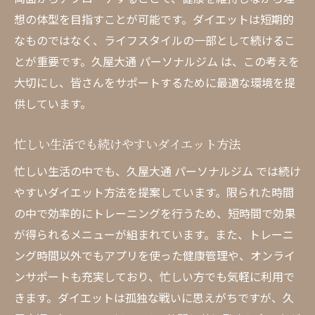
想の体型を目指すことが可能です。ダイエットは短期的
トレーニングと食事のバランスを取る方法
なものではなく、ライフスタイルの一部として続けるこ
パーソナルジムが提案する継続可能な食事
とが重要です。久屋大通 パーソナルジム は、この考えを
と運動
大切にし、皆さんをサポートするために最適な環境を提
ダイエットを成功させるための一貫したア
供しています。
プローチ
効果的なトレーニングプランと食事計画の
忙しい生活でも続けやすいダイエット方法
組み合わせ
忙しい生活の中でも、久屋大通 パーソナルジム では続け
トレーニング後に最適な食事でリカバリー
やすいダイエット方法を提案しています。限られた時間
を促進
の中で効率的にトレーニングを行うため、短時間で効果
トレーニングと食事の相乗効果を活用
が得られるメニューが組まれています。また、トレーニ
久屋大通 パーソナルジム でストレスフリーなダ
ング時間以外でもアプリを使った健康管理や、オンライ
イエット
ンサポートも充実しており、忙しい方でも気軽に利用で
心と体の健康を重視したダイエットアプロ
きます。ダイエットは孤独な戦いに思えがちですが、久