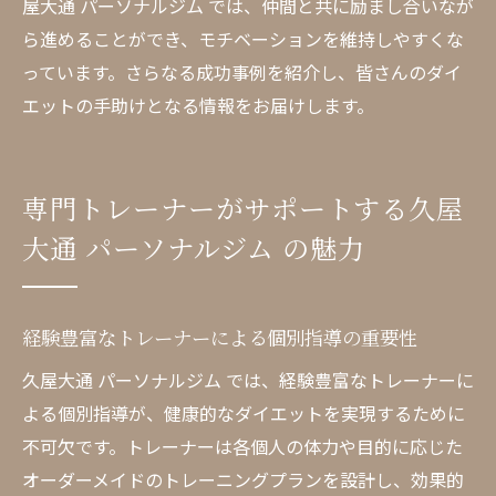
ーチ
屋大通 パーソナルジム では、仲間と共に励まし合いなが
ら進めることができ、モチベーションを維持しやすくな
ストレスを軽減するためのトレーニング環
っています。さらなる成功事例を紹介し、皆さんのダイ
境
エットの手助けとなる情報をお届けします。
メンタルサポートがもたらすダイエット効
果
ストレスフリーで達成するダイエット目標
専門トレーナーがサポートする久屋
リラックスした環境でのトレーニングの利
大通 パーソナルジム の魅力
点
久屋大通でのストレスを感じさせないダイ
エット方法
経験豊富なトレーナーによる個別指導の重要性
久屋大通 パーソナルジム では、経験豊富なトレーナーに
よる個別指導が、健康的なダイエットを実現するために
不可欠です。トレーナーは各個人の体力や目的に応じた
オーダーメイドのトレーニングプランを設計し、効果的