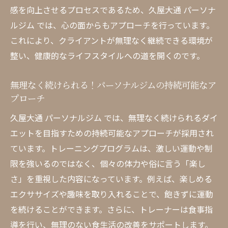
ト
感を向上させるプロセスであるため、久屋大通 パーソナ
ルジム では、心の面からもアプローチを行っています。
時間がない人のためのクイックエクササイ
これにより、クライアントが無理なく継続できる環境が
ズプラン
整い、健康的なライフスタイルへの道を開くのです。
忙しい日常をサポートするライフスタイル
提案
無理なく続けられる！パーソナルジムの持続可能なア
久屋大通 パーソナルジム で理想の体型を手に入
プローチ
れる
久屋大通 パーソナルジム では、無理なく続けられるダイ
パーソナルジムが提供するボディメイクプ
エットを目指すための持続可能なアプローチが採用され
ログラム
ています。トレーニングプログラムは、激しい運動や制
個人の目的に合わせたトレーニング内容の
限を強いるのではなく、個々の体力や俗に言う「楽し
選択
さ」を重視した内容になっています。例えば、楽しめる
理想の体型に近づくための具体的なアプロ
エクササイズや趣味を取り入れることで、飽きずに運動
ーチ
を続けることができます。さらに、トレーナーは食事指
目標達成をサポートする進捗管理システム
導を行い、無理のない食生活の改善をサポートします。