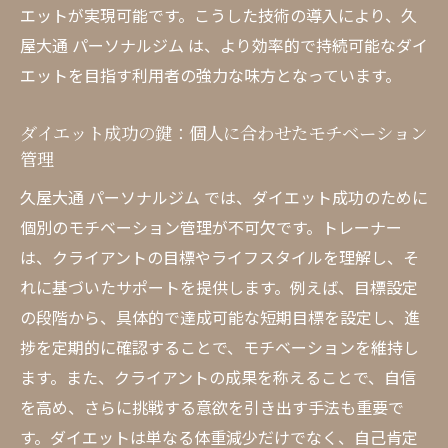
エットが実現可能です。こうした技術の導入により、久
健康的なライフスタイルを形成するための
屋大通 パーソナルジム は、より効率的で持続可能なダイ
ヒント
エットを目指す利用者の強力な味方となっています。
成果を実感できるリバウンド防止テクニッ
ク
ダイエット成功の鍵：個人に合わせたモチベーション
ダイエットと健康を両立するためのポイン
管理
ト
久屋大通 パーソナルジム では、ダイエット成功のために
忙しいあなたに最適な久屋大通 パーソナルジム
個別のモチベーション管理が不可欠です。トレーナー
のダイエットプラン
は、クライアントの目標やライフスタイルを理解し、そ
短時間で効率的に脂肪を燃焼する方法
れに基づいたサポートを提供します。例えば、目標設定
日常生活に組み込みやすいエクササイズの
の段階から、具体的で達成可能な短期目標を設定し、進
工夫
捗を定期的に確認することで、モチベーションを維持し
オンラインサポートでいつでもどこでもト
ます。また、クライアントの成果を称えることで、自信
レーニング
を高め、さらに挑戦する意欲を引き出す手法も重要で
柔軟なスケジュールで続けやすいダイエッ
す。ダイエットは単なる体重減少だけでなく、自己肯定