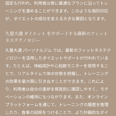
設定も行われ、利用者は常に最適なプランに沿ってトレ
専門家による食事指導で健康的にダイエッ
ーニングを進めることができます。このような個別対応
ト
が、ダイエットの成功を支える大きな要因となります。
トレーナーが提案する効果的なエクササイ
ズプログラム
久屋大通 ダイエット をサポートする最新のフィット
ダイエットのモチベーションを高めるサポ
ネステクノロジー
ートシステム
久屋大通 パーソナルジム では、最新のフィットネステク
パーソナルジムで得られる長期的な健康効
ノロジーを活用したダイエットサポートが行われていま
果
す。たとえば、体組成計や心拍数モニターを使用するこ
久屋大通 パーソナルジム で健康的にダイエット
とで、リアルタイムで体の状態を把握し、トレーニング
を成功させる方法
の効果を最大限に引き出すことができます。これによ
継続しやすい運動習慣を身につける方法
り、利用者は自分の進捗を視覚的に確認しやすく、モチ
栄養バランスを考えた食事プランの提案
ベーションの維持にもつながります。また、オンライン
ストレス管理に役立つメンタルヘルスサポ
プラットフォームを通じて、トレーニングの履歴を管理
ート
したり、食事の記録をつけることで、より計画的なダイ