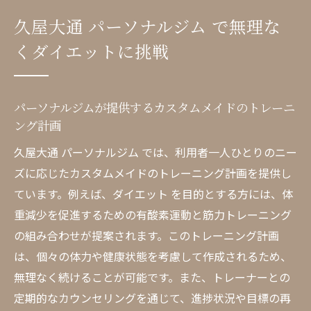
フィットネステクノロジー
久屋大通 パーソナルジム で無理な
ダイエット成功の鍵：個人に合わせたモチ
くダイエットに挑戦
ベーション管理
無理なく続けられる！パーソナルジムの持
続可能なアプローチ
パーソナルジムが提供するカスタムメイドのトレーニ
久屋大通 パーソナルジム がもたらす健康的
ング計画
なライフスタイル
久屋大通 パーソナルジム では、利用者一人ひとりのニー
忙しい生活でも続けやすいダイエット方法
ズに応じたカスタムメイドのトレーニング計画を提供し
専門トレーナーがサポートする久屋大通 パーソ
ています。例えば、ダイエット を目的とする方には、体
ナルジム の魅力
重減少を促進するための有酸素運動と筋力トレーニング
経験豊富なトレーナーによる個別指導の重
の組み合わせが提案されます。このトレーニング計画
要性
は、個々の体力や健康状態を考慮して作成されるため、
トレーナーとの信頼関係がダイエット成功
無理なく続けることが可能です。また、トレーナーとの
の秘訣
定期的なカウンセリングを通じて、進捗状況や目標の再