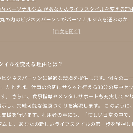
内 パーソナルジム があなたのライフスタイルを変える理
ぜ丸の内のビジネスパーソンがパーソナルジムを選ぶのか
別指導がもたらす健康と心のリフレッシュ効果
への第一歩：丸の内 パーソナルジム を利用した体験談
い自分を発見した丸の内 パーソナルジム 利用者の声
内 パーソナルジム が支える充実したライフスタイル
スタイルを変える理由とは？
的な未来に向けて：丸の内 パーソナルジム の選び方
いビジネスパーソンに最適な環境を提供します。個々のニ
。たとえば、仕事の合間にサクッと行える30分の集中セ
す。 さらに、食事指導やメンタルサポートも充実してお
示し、持続可能な健康づくりを実現します。 このように、
な支援を行います。利用者の声にも、「忙しい日常の中で
ジム は、あなたの新しいライフスタイルの第一歩を後押し