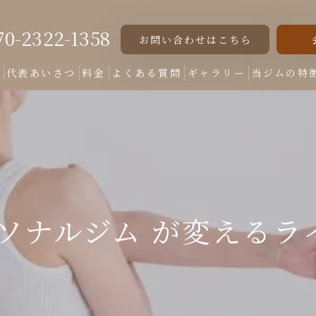
70-2322-1358
お問い合わせはこちら
ト
代表あいさつ
料金
よくある質問
ギャラリー
当ジムの特
女性専用
美脚
美尻
ーソナルジム が変えるラ
くびれ
ダイエット