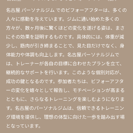
名古屋 パーソナルジム でモチベーションを
名古屋 パーソナルジム でのビフォーアフターは、多くの
高める方法
人々に感動を与えています。ジムに通い始めた多くの
方々が、数ヶ月後に驚くほどの変化を遂げる姿は、まさ
パーソナルジムで持続的なモチベーション
にその効果を証明するものです。具体的には、体重が減
を得る秘策
少し、筋肉が引き締まることで、見た目だけでなく、身
トレーナーと共にモチベーションを維持す
体能力や体調も向上します。名古屋パーソナルジムで
るコツ
は、トレーナーが各自の目標に合わせたプランを立て、
名古屋 ジム でのトレーニングを楽しむポイ
継続的なサポートを行います。このような個別対応が、
ント
成功の鍵となるのです。参加者たちは、ビフォーアフタ
モチベーションを保ちながら理想の体型を
ーの変化を嬉々として報告し、モチベーションが高まる
目指す
とともに、さらなるトレーニングを楽しむようになりま
パーソナルジムで成功するためのモチベー
す。名古屋のパーソナルジムは、信頼できるトレーニン
ション維持法
グ環境を提供し、理想の体型に向けた一歩を踏み出す場
となっています。