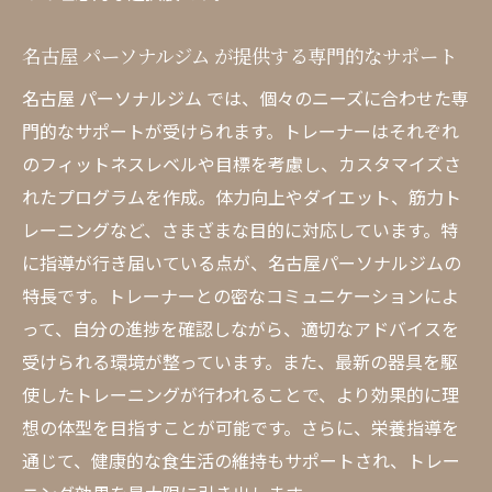
グ環境
名古屋 パーソナルジム が提供する専門的なサポート
名古屋 パーソナルジム で得られる総合的な健康
管理の効果
名古屋 パーソナルジム では、個々のニーズに合わせた専
門的なサポートが受けられます。トレーナーはそれぞれ
健康管理を支える名古屋 パーソナルジム の
のフィットネスレベルや目標を考慮し、カスタマイズさ
アプローチ
れたプログラムを作成。体力向上やダイエット、筋力ト
パーソナルジムでの健康管理の重要性
レーニングなど、さまざまな目的に対応しています。特
名古屋 ジム で実現する心身の健康バランス
に指導が行き届いている点が、名古屋パーソナルジムの
トータルケアで日常生活を豊かにする方法
特長です。トレーナーとの密なコミュニケーションによ
名古屋 パーソナルジム が提供する健康プラ
って、自分の進捗を確認しながら、適切なアドバイスを
ン
受けられる環境が整っています。また、最新の器具を駆
健康目標を達成するためのパーソナルジム
使したトレーニングが行われることで、より効果的に理
の活用
想の体型を目指すことが可能です。さらに、栄養指導を
理想の体型を実現するための名古屋 パーソナル
通じて、健康的な食生活の維持もサポートされ、トレー
ジム の活用法