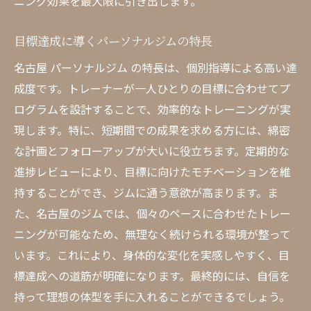
ニング効果を最大限に引き出します。
名古屋 パーソナルジム で始める効果的な体
目標達成に導くパーソナルジムの特長
型改善
パーソナルジムを活用した体型管理のステ
名古屋 パーソナルジム の特長は、個別指導による高い達
ップ
成度です。トレーナーが一人ひとりの目標に合わせてプ
ログラムを設計することで、効率的なトレーニングが実
理想の体型実現に向けたパーソナルジムの
現します。特に、短期間での成果を求める方には、綿密
利用法
な計画とフォローアップが大いに役立ちます。定期的な
名古屋 ジム で理想の体型を手に入れるヒン
進捗レビューにより、目標に向けたモチベーションを維
ト
持することができ、ジムに通う意欲が高まります。ま
パーソナルジムで成功するための活用ポイ
た、名古屋のジムでは、個々のペースに合わせたトレー
ント
ニングが可能なため、無理なく続けられる環境が整って
名古屋で理想の体型を実現するためのトレ
います。これにより、身体的な変化を実感しやすく、目
ーニング法
標達成への道筋が明確になります。最終的には、自信を
名古屋 パーソナルジム の個別プログラムで短期
持って理想の体型を手に入れることができるでしょう。
間で目標達成