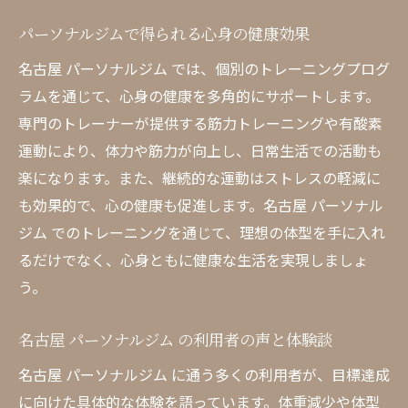
短期間での成果を生むパーソナルプログラ
パーソナルジムで得られる心身の健康効果
ムの魅力
名古屋 パーソナルジム では、個別のトレーニングプログ
名古屋で個別プランを活用して目標達成す
ラムを通じて、心身の健康を多角的にサポートします。
るコツ
専門のトレーナーが提供する筋力トレーニングや有酸素
プロフェッショナルな指導で短期間の変化
運動により、体力や筋力が向上し、日常生活での活動も
を実感
楽になります。また、継続的な運動はストレスの軽減に
パーソナルジムのプログラムで効率的に理
も効果的で、心の健康も促進します。名古屋 パーソナル
想の体型へ
ジム でのトレーニングを通じて、理想の体型を手に入れ
るだけでなく、心身ともに健康な生活を実現しましょ
短期間で目標を達成するための名古屋ジム
う。
活用法
名古屋パーソナルジムの特化プランでの目
名古屋 パーソナルジム の利用者の声と体験談
標達成事例
名古屋 パーソナルジム に通う多くの利用者が、目標達成
名古屋 パーソナルジム の栄養指導とエクササイ
に向けた具体的な体験を語っています。体重減少や体型
ズの相乗効果