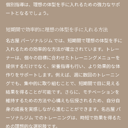
個別指導は、理想の体型を手に入れるための強力なサポ
個別プランで驚きの変化を手に入れる
ートとなるでしょう。
名古屋 パーソナルジム で成功を収めた人々
の紹介
短期間で効率的に理想の体型を手に入れる方法
成功事例から見るパーソナルジムの効果的
名古屋 パーソナルジム では、短期間で理想の体型を手に
な利用法
入れるための効率的な方法が確立されています。トレー
名古屋 パーソナルジム の専門トレーナーがサポ
ナーは、個々の目標に合わせたトレーニングメニューを
ートするあなたの健康
提供するだけでなく、栄養指導も行い、より効果的な体
名古屋の専門トレーナーによる徹底指導
作りをサポートします。例えば、週に数回のトレーニン
健康維持に役立つトレーニングサポート
グでも、集中的に取り組むことで、短期間で目に見える
名古屋のトレーナーが提案する健康管理法
結果を得ることが可能です。さらに、モチベーションを
パーソナルジムでトレーナーから学ぶ健康
維持するための方法や心構えも伝授されるため、自分自
知識
身の成長を実感しながら進むことができます。名古屋 パ
名古屋のトレーナーと共に歩む健康への道
ーソナルジム でのトレーニングは、時短で効果を得るた
めの理想的な選択肢です。
トレーナーに支えられる安心のトレーニン