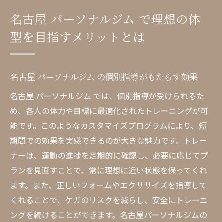
方法
名古屋 パーソナルジム で理想の体
名古屋 パーソナルジム が提供する専門的な
型を目指すメリットとは
サポート
目標達成に導くパーソナルジムの特長
パーソナルジムで得られる心身の健康効果
名古屋 パーソナルジム の個別指導がもたらす効果
名古屋 パーソナルジム の利用者の声と体験
名古屋 パーソナルジム では、個別指導が受けられるた
談
め、各人の体力や目標に最適化されたトレーニングが可
個別トレーニングで効果を実感名古屋 パーソナ
能です。このようなカスタマイズプログラムにより、短
ルジム の成功事例
期間での効果を実感できるのが大きな魅力です。トレー
名古屋 パーソナルジム でのビフォーアフタ
ナーは、運動の進捗を定期的に確認し、必要に応じてプ
ー紹介
ランを見直すことで、常に理想に近い状態を保ってくれ
トレーナーの指導で得た成果の実例
ます。また、正しいフォームやエクササイズを指導して
名古屋の成功事例から学ぶトレーニングの
くれることで、ケガのリスクを減らし、安全にトレーニ
秘訣
ングを続けることができます。名古屋パーソナルジムの