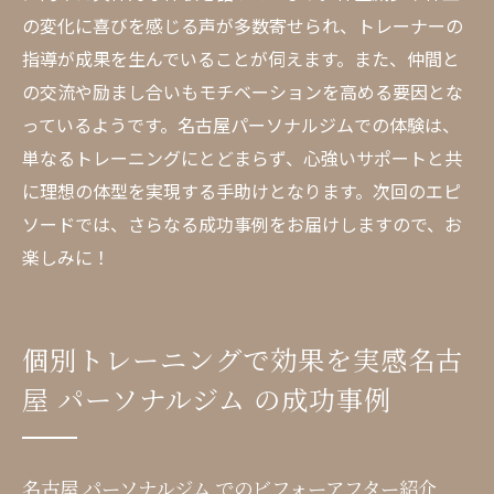
の変化に喜びを感じる声が多数寄せられ、トレーナーの
栄養と運動のバランスで健康的な体型を目
指導が成果を生んでいることが伺えます。また、仲間と
指す
の交流や励まし合いもモチベーションを高める要因とな
名古屋 ジム での栄養指導がもたらす健康効
っているようです。名古屋パーソナルジムでの体験は、
果
単なるトレーニングにとどまらず、心強いサポートと共
エクササイズと栄養の融合で理想の体型に
に理想の体型を実現する手助けとなります。次回のエピ
近づく
ソードでは、さらなる成功事例をお届けしますので、お
パーソナルジムの栄養プランで日常の食事
楽しみに！
を改善
名古屋 ジム で栄養と運動を組み合わせるメ
リット
個別トレーニングで効果を実感名古
トレーニングと栄養指導の相乗効果で成果
屋 パーソナルジム の成功事例
を最大化
名古屋 パーソナルジム でモチベーション維持す
名古屋 パーソナルジム でのビフォーアフター紹介
るための秘訣