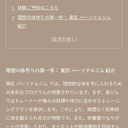
体験ご予約はこちら
理想の体作りの第一歩： 東区 パーソナルジム
紹介
成功の秘訣：トレーナーとのコミュニケーショ
ン
栄養指導で理想の体に近づく方法
忙しいあなたにぴったり！自分のペースでトレ
理想の体作りの第一歩： 東区 パーソナルジム 紹介
ーニング
成功事例：実際に理想の体を手に入れた人たち
東区 パーソナルジム では、理想的な体を手に入れるため
東区 パーソナルジム で新しい自分に出会おう
の多彩なプログラムが用意されています。まず、各ジム
ではトレーナーが個々の目標や体力に合わせたトレーニ
ングプランを提供します。これにより、無理なく効率的
に体を鍛えられるのが特徴です。また、栄養面でもサポ
ートが充実しており、ダイエットや筋肉増加を目指す人