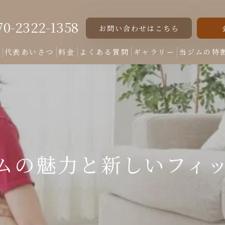
70-2322-1358
お問い合わせはこちら
ト
代表あいさつ
料金
よくある質問
ギャラリー
当ジムの特
女性専用
美脚
美尻
ムの魅力と新しいフィ
くびれ
ダイエット