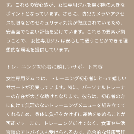
す。これらの安心感が、女性専用ジムを選ぶ際の大きな
初めてでも安心して始められる理由
ポイントとなっています。さらに、防犯カメラやアクセ
初心者に優しいトレーニングプログラム
ス制限などのセキュリティ対策が徹底されているため、
初心者が気をつけるべきポイント
安全面でも高い評価を受けています。これらの要素が揃
女性特有の悩みに応えるサポート体制
うことで、 女性専用ジム は安心して通うことができる理
想的な環境を提供しています。
トレーニングを続けるモチベーションアッ
プ法
トレーニング初心者に嬉しいサポート内容
不安を解消するための相談窓口
女性専用ジム では、トレーニング初心者にとって嬉しい
リラックスして通える 女性専用ジム が提供する
サポートが充実しています。特に、パーソナルトレーナ
サービス
ーの存在が大きな助けとなります。彼らは、初心者の方
リラクゼーションスペースの活用法
に向けて無理のないトレーニングメニューを組み立てて
ストレス解消に効果的なプログラムとは
くれるため、身体に負担をかけずに運動を始めることが
女性専用だからできるリラックス方法
可能です。また、トレーニングだけでなく、食事や生活
心身のバランスを整えるトレーニング
習慣のアドバイスも受けられるので、総合的な健康管理