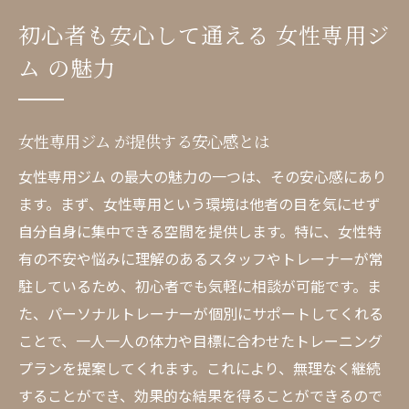
他のジムと何が違う？女性専用の魅力
初心者も安心して通える 女性専用ジ
フィットネス初心者にも優しいジム選び
ム の魅力
パーソナルトレーナー が提供する効果的なトレ
ーニングプラン
個別指導で得られる効果とは
女性専用ジム が提供する安心感とは
パーソナルトレーニングのメリット
女性専用ジム の最大の魅力の一つは、その安心感にあり
目標に合わせたプランニングの重要性
ます。まず、女性専用という環境は他者の目を気にせず
自分自身に集中できる空間を提供します。特に、女性特
トレーナーの専門知識を活かした指導
有の不安や悩みに理解のあるスタッフやトレーナーが常
パーソナルトレーナーとの信頼関係の築き
駐しているため、初心者でも気軽に相談が可能です。ま
方
た、パーソナルトレーナーが個別にサポートしてくれる
効果的なトレーニングのためのコミュニケ
ことで、一人一人の体力や目標に合わせたトレーニング
ーション
プランを提案してくれます。これにより、無理なく継続
女性専用 ジム でのトレーニング初心者へのサポ
することができ、効果的な結果を得ることができるので
ート