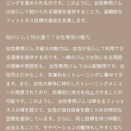
ニングを進められるのです。このように、女性専用ジム
意点
は安心して続けられる環境を提供することで、長期的な
女性専用 ジム でリラックスして始める健康的な
フィットネス目標の達成を支援します。
生活
健康的な生活がもたらすメリット
他のジムと何が違う？女性専用の魅力
ジム通いが日常生活に与える影響
女性専用ジム の最大の魅力は、女性が安心して利用でき
リラックスしながら健康を目指す方法
る環境を提供する点です。一般のジムでは気になる周囲
心身の健康を維持するための習慣
の視線や雰囲気も、 女性専用ジム では心配無用です。女
ジムを活用したストレスフリーな日常
性同士だからこそ、気兼ねなくトレーニングに集中でき
ます。また、女性の身体に特化したトレーニングメニュ
女性専用 ジム がもたらすライフスタイルの
ーが用意されており、効果的に体力を向上させることが
変化
可能です。このように、 女性専用ジム は単なるフィット
ネスの場を超えて、女性が自分自身を磨くための特別な
空間を提供しています。さらに、同じ目標を持つ仲間と
出会えることで、モチベーションの維持もしやすくなり