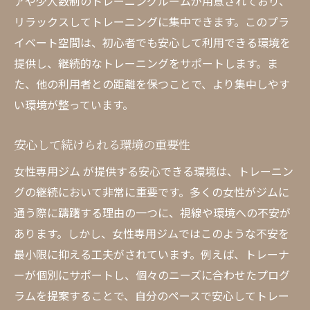
無理なく始めるためのアドバイス
アや少人数制のトレーニングルームが用意されており、
リラックスしてトレーニングに集中できます。このプラ
個別指導で得られる自己成長
イベート空間は、初心者でも安心して利用できる環境を
自分に合ったエクササイズの見つけ方
提供し、継続的なトレーニングをサポートします。ま
継続しやすいプログラムの選び方
た、他の利用者との距離を保つことで、より集中しやす
ペース配分の重要性とその方法
い環境が整っています。
自分らしく続けるためのヒント
初心者に最適な 女性専用 ジム のトレーニング
安心して続けられる環境の重要性
プランとは
女性専用ジム が提供する安心できる環境は、トレーニン
初心者におすすめのプラン内容
グの継続において非常に重要です。多くの女性がジムに
基礎体力向上のためのエクササイズ
通う際に躊躇する理由の一つに、視線や環境への不安が
無理なく続けるためのトレーニング方法
あります。しかし、女性専用ジムではこのような不安を
最小限に抑える工夫がされています。例えば、トレーナ
女性専用ならではのプランニング
ーが個別にサポートし、個々のニーズに合わせたプログ
効率的に成果を出すためのポイント
ラムを提案することで、自分のペースで安心してトレー
初心者が気をつけるべきトレーニングの注