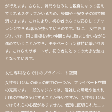
ヨガやピラティスで得られるリラックス効
が行えます。さらに、質問や悩みにも親身になって答え
果
てくれるスタッフがいるため、疑問や不安をその場で解
毎日の疲れを癒すためのジム活用法
消できます。これにより、初心者の方でも安心してチャ
レンジできる環境が整っているのです。特に、 女性専用
女性特有の悩みに寄り添うパーソナルトレーニ
ジム では、同じ目標を持つ仲間と共に励まし合いながら
ングの重要性
進めていくことができ、モチベーション維持に繋がりま
女性の身体に合ったトレーニングメニュー
す。これらのサポートが、初心者にとっての大きな魅力
ホルモンバランスに配慮した指導
となっています。
体型維持と健康促進の両立方法
ライフステージに合わせたトレーニング
女性専用ならではのプライベート空間
女性のための特別なサポート体制
女性専用ジム の最大の魅力の一つが、プライベート空間
パーソナルトレーナーがもたらす安心感
の充実です。一般的なジムでは、混雑した環境や他の利
自分のペースで取り組める 女性専用ジム のエク
用者の視線を気にすることが多いですが、女性専用ジム
ササイズ
ではそれらの心配がありません。個別に区切られたエリ