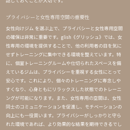
認しておくことが大切です。
メンタルとフィジカルのバランスを取るプ
ラン
プライバシーと女性専用空間の重要性
参加者の声から見たプランの魅力
女性向けジム を選ぶ上で、プライバシーと女性専用空間
女性専用ジム 健康的に理想の体を目指そう
の確保は非常に重要です。glish《グリッシュ》では、女
女性専用ジム メリット と成功事例
性専用の環境を提供することで、他の利用者の目を気に
実践的なフィットネス目標の設定
せずトレーニングに集中できる環境を整えています。特
モチベーションを維持するためのテクニッ
に、個室トレーニングルームや仕切られたスペースを備
ク
えているジムは、プライバシーを重視する女性にとって
安心です。これにより、個々のトレーニングに専念しや
食事管理とトレーニングの相乗効果
すくなり、心身ともにリラックスした状態でのトレーニ
長期間続けられる習慣作りのコツ
ングが可能になります。また、女性専用の空間は、女性
女性向けジム ならではのサポート体制
同士のコミュニケーションを促進し、モチベーションの
glish《グリッシュ》で健康と美しさを手に入れ
向上にも一役買います。プライバシーがしっかりと守ら
る方法
れた環境であれば、より効果的な結果を期待できるでし
glish《グリッシュ》の成功体験談