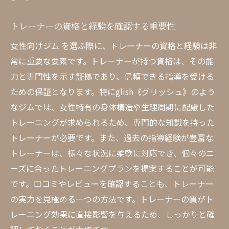
メンタルケアも充実した 女性専用ジム の特徴
トレーナーの資格と経験を確認する重要性
メンタルケアプログラムの内容と効果
女性向けジム を選ぶ際に、トレーナーの資格と経験は非
ストレス解消のためのリラックス法
常に重要な要素です。トレーナーが持つ資格は、その能
ヨガや瞑想を取り入れたトレーニング
力と専門性を示す証拠であり、信頼できる指導を受ける
心の健康を保つためのサポート体制
ための保証となります。特にglish《グリッシュ》のよう
グループセッションとコミュニティの活用
なジムでは、女性特有の身体構造や生理周期に配慮した
メンタルケアの重要性と健康への影響
トレーニングが求められるため、専門的な知識を持った
glish《グリッシュ》 おすすめ トレーニングプ
トレーナーが必要です。また、過去の指導経験が豊富な
ラン
トレーナーは、様々な状況に柔軟に対応でき、個々のニ
初心者向けの安心トレーニングプラン
ーズに合ったトレーニングプランを提案することが可能
です。口コミやレビューを確認することも、トレーナー
個々の目標に合わせたカスタムプラン
の実力を見極める一つの方法です。トレーナーの質がト
短期間で効果を感じられる集中プラン
レーニング効果に直接影響を与えるため、しっかりと確
ダイエットと筋力アップを両立するプラン