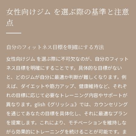
プライバシーと女性専用空間の重要性
女性向けジム を選ぶ際の基準と注意
ジムの立地とアクセスの利便性
点
料金プランとコストパフォーマンスの比較
glish《グリッシュ》が提供する女性専用トレー
ニングの魅力
自分のフィットネス目標を明確にする方法
女性特有のニーズに応えるトレーニングプ
女性向けジム を選ぶ際に不可欠なのが、自分のフィット
ラン
ネス目標を明確にすることです。具体的な目標がない
プライバシー重視の個別トレーニングルー
と、どのジムが自分に最適か判断が難しくなります。例
ム
えば、ダイエットや筋力アップ、健康維持など、それぞ
初心者から上級者までのサポート体制
れの目標に応じて必要なトレーニング内容やサポートが
異なります。glish《グリッシュ》では、カウンセリング
女性専用トレーナーの役割とサポート内容
を通じてあなたの目標を具体化し、それに最適なプラン
リラクゼーションとメンタルケアの充実
を提案します。これにより、モチベーションを維持しな
glish《グリッシュ》のユニークな取り組み
がら効果的にトレーニングを続けることが可能です。ま
女性向けジム ダイエット プランの選び方