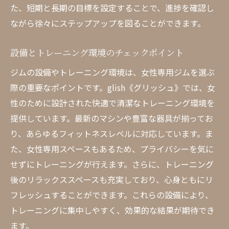
た、短期と長期の目標を設定することで、進捗を確認し
効果的なダイエットプランの選び方
ながら徐々にステップアップを図ることができます。
食事アドバイスと栄養サポートの重要性
短期集中プログラムと長期的健康維持
設備とトレーニング環境のチェックポイント
個別カウンセリングのメリット
ジムの設備やトレーニング環境は、女性専用ジムを選ぶ
ダイエットプランの進捗管理方法
際の重要なポイントです。glish《グリッシュ》では、女
性のために設計された快適で清潔なトレーニング環境を
成功事例とモチベーション維持のヒント
提供しています。最新のマシンや豊富な器具が揃ってお
筋力アップを目指す女性に最適なジムの選び方
り、あらゆるフィットネスレベルに対応しています。ま
筋力トレーニングの基礎を学ぶ
た、女性専用スペースもあるため、プライバシーを気に
専用設備と器具の充実度を確認する
せずにトレーニングが行えます。さらに、トレーニング
個別プログラムと目標設定の重要性
後のリラックススペースも充実しており、心身ともにリ
効果的なトレーニングテクニックの紹介
フレッシュすることができます。これらの設備により、
トレーナーのサポートとフィードバック
トレーニングに集中しやすく、効果的な結果が期待でき
筋力アップの成果を実感する方法
ます。