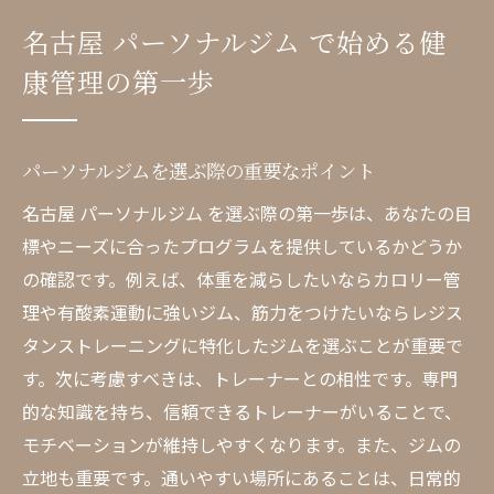
維持法
名古屋 パーソナルジム で始める健
健康管理を始めるための具体的なアクショ
康管理の第一歩
ン
名古屋での健康管理をサポートする設備と
は
パーソナルジムを選ぶ際の重要なポイント
パーソナルジムで得られるメンタル面の効
名古屋 パーソナルジム を選ぶ際の第一歩は、あなたの目
果
標やニーズに合ったプログラムを提供しているかどうか
パーソナルジムでのトレーニングが名古屋で人
の確認です。例えば、体重を減らしたいならカロリー管
気の理由
理や有酸素運動に強いジム、筋力をつけたいならレジス
名古屋 ジム が提供する個別指導の魅力
タンストレーニングに特化したジムを選ぶことが重要で
パーソナルジムと他のフィットネス施設の
す。次に考慮すべきは、トレーナーとの相性です。専門
違い
的な知識を持ち、信頼できるトレーナーがいることで、
人気の背景にあるフィットネストレンド
モチベーションが維持しやすくなります。また、ジムの
立地も重要です。通いやすい場所にあることは、日常的
名古屋の多様なトレーニングプランの活用