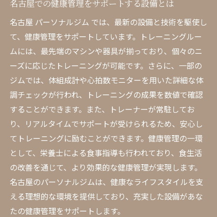
名古屋での健康管理をサポートする設備とは
トレーニングと健康状態の関係性
日常生活でのフィットネスの取り入れ方
名古屋 パーソナルジム では、最新の設備と技術を駆使し
て、健康管理をサポートしています。トレーニングルー
パーソナルジムが提供する持続可能な健康
ムには、最先端のマシンや器具が揃っており、個々のニ
管理
ーズに応じたトレーニングが可能です。さらに、一部の
理想の健康を手に入れるための自己管理術
ジムでは、体組成計や心拍数モニターを用いた詳細な体
パーソナルジム で健康を管理するメリットと成
調チェックが行われ、トレーニングの成果を数値で確認
功体験
することができます。また、トレーナーが常駐してお
名古屋で成功したトレーニング事例
り、リアルタイムでサポートが受けられるため、安心し
パーソナルジムのメリットを生かす方法
てトレーニングに励むことができます。健康管理の一環
成功体験から学ぶ健康管理のヒント
として、栄養士による食事指導も行われており、食生活
利用者が実感するパーソナルジムの効果
の改善を通じて、より効果的な健康管理が実現します。
名古屋 ジム で得られる長期的なメリット
名古屋のパーソナルジムは、健康なライフスタイルを支
える理想的な環境を提供しており、充実した設備があな
健康管理の成功体験を共有する場の重要性
たの健康管理をサポートします。