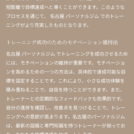
名古屋 ジム での効果的な健康管理術
短距離で目標達成へと導くことができます。このような
短期間で成果を上げるための秘訣
プロセスを通じて、 名古屋 パーソナルジム でのトレー
パーソナルジムでの食事指導の活用法
ニングがより充実したものとなります。
トレーニングと生活習慣の改善ポイント
トレーニング成功のためのモチベーション維持法
効率を高めるための最新技術の導入
名古屋の専門トレーナーが提供する個別トレー
名古屋 パーソナルジム でトレーニングを成功させるため
ニングプラン
には、モチベーションの維持が重要です。モチベーショ
ンを高めるための一つの方法は、具体的で達成可能な目
名古屋のトレーナーが導く効果的なプログ
標を設定することです。これにより、小さな成功体験を
ラム
積み重ねることで、自信を持つことができます。また、
個別プランの組み立て方とその効果
トレーナーとの定期的なフィードバックも効果的です。
専門的なアドバイスがもたらす安心感
自分の進捗を確認し、改善点を見つけることで、トレー
成功事例から学ぶプラン活用法
ニングへの意欲が高まります。名古屋のパーソナルジム
トレーナーとの信頼関係の築き方
は、最新の設備と専門知識を持つトレーナーが揃ってお
結果を出すためのプラン改善のプロセス