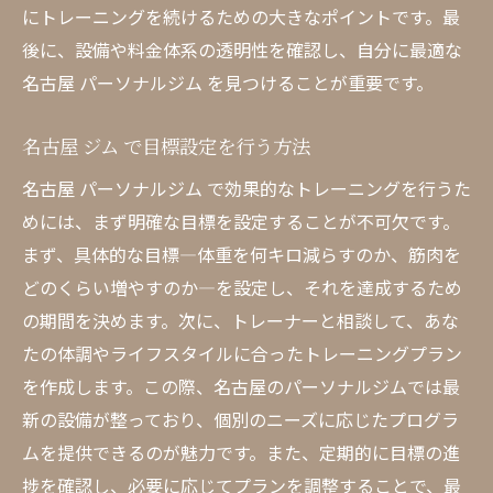
にトレーニングを続けるための大きなポイントです。最
法
後に、設備や料金体系の透明性を確認し、自分に最適な
トレーニングの効果を最大化するコツ
名古屋 パーソナルジム を見つけることが重要です。
地域に密着したサービスの提供
名古屋 パーソナルジム を選ぶ際のポイントとメ
名古屋 ジム で目標設定を行う方法
リット
名古屋 パーソナルジム で効果的なトレーニングを行うた
パーソナルジムの選び方と注意点
めには、まず明確な目標を設定することが不可欠です。
利用者の声から見るおすすめポイント
まず、具体的な目標—体重を何キロ減らすのか、筋肉を
名古屋 ジム の料金体系とその価値
どのくらい増やすのか—を設定し、それを達成するため
施設の雰囲気や設備がもたらすメリット
の期間を決めます。次に、トレーナーと相談して、あな
トレーナーの質が与える影響
たの体調やライフスタイルに合ったトレーニングプラン
を作成します。この際、名古屋のパーソナルジムでは最
自分に合ったジムを見つける方法
新の設備が整っており、個別のニーズに応じたプログラ
パーソナルジムで効率的に健康を管理する方法
ムを提供できるのが魅力です。また、定期的に目標の進
時間を有効に使ったトレーニングの計画
捗を確認し、必要に応じてプランを調整することで、最