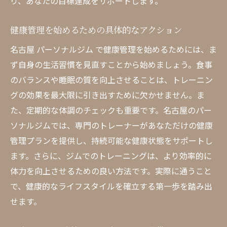
り、あなたの目標達成をサポートします。
最新設備を完備した 名古屋 パーソナルジム で
健康目標を達成
健康管理を始めるための具体的なアクション
最新設備がもたらすトレーニングの利点
名古屋 パーソナルジム で健康管理を始めるためには、ま
設備を活かした効果的なトレーニング方法
ず自身の生活習慣を見直すことから始めましょう。食事
のバランスや睡眠の質を向上させることは、トレーニン
名古屋 ジム で体験できる新しいフィットネ
グの効果を最大限に引き出すために欠かせません。ま
ス
た、定期的な体調のチェックも重要です。名古屋のパー
設備とトレーニングの関係を深める方法
ソナルジムでは、専門のトレーナーがあなただけの健康
ジム選びの際に見るべき設備ポイント
管理プランを提供し、持続可能な健康状態をサポートし
最新技術とトレーニングの融合
ます。さらに、ジムでのトレーニングは、より効率的に
名古屋 パーソナルジム で理想の健康状態を手に
体力を向上させるための良い方法です。実際に通うこと
入れる秘訣
で、健康的なライフスタイルを確立する第一歩を踏み出
理想の健康状態を実現するためのステップ
せます。
名古屋 ジム での目標設定と達成法