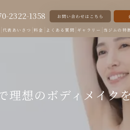
70-2322-1358
お問い合わせはこちら
ト
代表あいさつ
料金
よくある質問
ギャラリー
当ジムの特
女性専用
美脚
美尻
で理想のボディメイク
くびれ
ダイエット