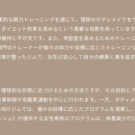
プロフェッショナルな指導の違い
初心者でも安心のトレーニングスタート
、効果的な筋力トレーニングを通じて、理想のボディメイク
個別のニーズに応じた柔軟なサポート
、ダイエット効果を高めるという重要な役割を担っていま
フィードバックを活かした成長
康維持に不可欠です。また、骨密度を高めるためのトレー
モチベーション維持の秘訣
は、専門のトレーナーが個々の体力や目標に応じたトレーニ
環境が整ったジムで、女性は安心して自分の健康と美を追
トレーナーとの信頼関係の築き方
清潔で快適な環境でトレーニングを楽しむ
清潔な施設がもたらすリラックス効果
最新設備を駆使した効率的なトレーニング
を理想的な状態に近づけるための方法ですが、その目的と
快適なシャワー・更衣室の充実
食事制限や有酸素運動を中心に行われます。一方、ボディ
性向けジムでは、個々の目標に応じたプログラムを提案し
アメニティーの利用でリフレッシュ
グリッシュ》が提供する女性専用のプログラムは、体重減少
エクササイズ中の安全対策
環境がメンタルに与える影響