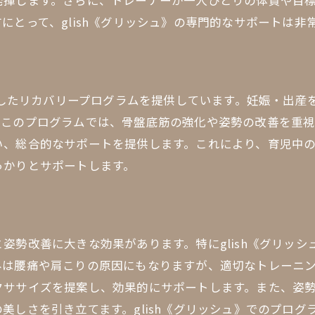
発揮します。さらに、トレーナーが一人ひとりの体質や目
フィットネスがもたらす生活の変化
にとって、glish《グリッシュ》の専門的なサポートは非
健康的なライフスタイルの確立
ジムを通じて得られる人間関係の広がり
特化したリカバリープログラムを提供しています。妊娠・出
。このプログラムでは、骨盤底筋の強化や姿勢の改善を重
い、総合的なサポートを提供します。これにより、育児中
っかりとサポートします。
姿勢改善に大きな効果があります。特にglish《グリッ
みは腰痛や肩こりの原因にもなりますが、適切なトレーニ
クササイズを提案し、効果的にサポートします。また、姿
美しさを引き立てます。glish《グリッシュ》でのプロ