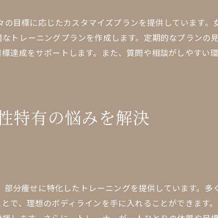
トレーニング成果を最大化する方法
、個々の目標に応じたカスタマイズプランを提供しています
理想の体型を実現するためのパーソナルトレーニング
適なトレーニングプランを作成します。定期的なプランの
パーソナルトレーニングの効果とは
目標達成をサポートします。また、質問や相談がしやすい
目標設定の重要性と成果の追求
オーダーメイドプログラムの魅力
専門家によるカウンセリングの活用
性特有の悩みを解決
継続するためのトレーニング計画
パーソナルトレーニングの費用対効果
女性向けジムで新しい自分に出会う方法
自分自身を見つめ直すきっかけ作り
新たな目標を設定し挑戦する力
では、部分痩せに特化したトレーニングを提供しています。
トレーニングを通じた自己成長の実感
ことで、理想のボディラインを手に入れることができます