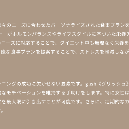
周囲の目を気にせず集中できる女性向けジム
プライバシーを守る専用空間の提供
個々のニーズに合わせたパーソナライズされた食事プラン
安心して通える少人数制のクラス
レーナーがホルモンバランスやライフスタイルに基づいた栄
個室トレーニングのメリット
養ニーズに対応することで、ダイエット中も無理なく栄養
ストレスフリーなトレーニング環境
可能な食事プランを提案することで、ストレスを軽減しな
自分だけの時間を確保する方法
他人の視線を気にしないトレーニング
女性向けジムglish《グリッシュ》の魅力とは
ニングの成功に欠かせない要素です。glish《グリッシ
glish《グリッシュ》のユニークな特徴
的なモチベーションを維持する手助けをします。特に女性
利用者の声から見るジムの評判
果を最大限に引き出すことが可能です。さらに、定期的な
継続しやすい料金プランの紹介
す。
glish《グリッシュ》のコミュニティを活かす
新規入会キャンペーンの内容