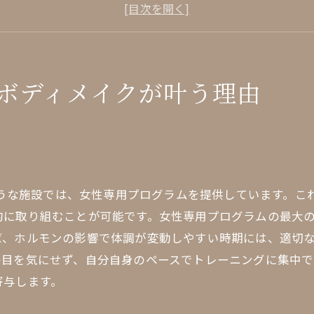
効果的な筋力トレーニングの重要性
ダイエットとボディメイクの違いとは
女性のための栄養サポートの魅力
メンタルサポートがもたらす効果
ボディメイクが叶う理由
個別目標に合わせたプランの提案
専用トレーニングで女性特有の悩みを解決
部分痩せに効果的なトレーニング法
ト
産後リカバリーに特化したプログラム
のような施設では、女性専用プログラムを提供しています。
骨盤矯正と姿勢改善の重要性
的に取り組むことが可能です。女性専用プログラムの最大
女性に多い腰痛・肩こり対策
ば、ホルモンの影響で体調が変動しやすい時期には、適切
ホルモンバランス調整運動
の目を気にせず、自分自身のペースでトレーニングに集中で
女性トレーナーによる安心の指導
寄与します。
経験豊富なトレーナーが手厚くサポート