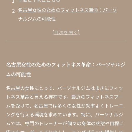
名古屋女性のためのフィットネス革命：パーソ
ナルジムの可能性
あなたにぴったりのトレーニングプラン：名古
屋のパーソナルジムを選ぶ理由
忙しい女性必見！効率的なトレーニングを実現
する方法
名古屋女性のためのフィットネス革命：パーソナルジ
専門トレーナーがサポート：自信を持てる体作
ムの可能性
りのステップ
女性専用の環境で安心トレーニング！名古屋の
名古屋の女性にとって、パーソナルジムはまさにフィッ
魅力的なパーソナルジム
トネス革命と言える存在です。最近のフィットネスブー
理想のスタイルを手に入れる！成功事例の紹介
ムを受けて、名古屋では多くの女性が効率よくトレーニ
名古屋のパーソナルジム選びのポイントとおす
ングを行える環境を求めています。特に、パーソナルジ
すめジムランキング
ムでは、専門のトレーナーが個々の身体の状態や目標に