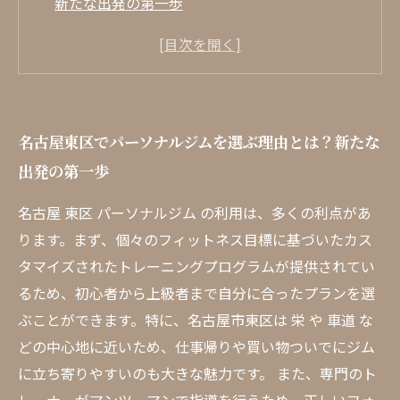
新たな出発の第一歩
多彩なトレーニングプログラム：名古屋東区の
パーソナルジムで自分を変える
専門トレーナーのサポートで安心！初心者でも
続けやすいフィットネスライフ
名古屋東区でパーソナルジムを選ぶ理由とは？新たな
忙しいあなたにぴったり！名古屋東区で効率的
出発の第一歩
に運動する方法
仲間と共に成長する：名古屋東区のパーソナル
名古屋 東区 パーソナルジム の利用は、多くの利点があ
ジムで得られる絆
ります。まず、個々のフィットネス目標に基づいたカス
モチベーションを維持するための工夫：東区の
タマイズされたトレーニングプログラムが提供されてい
ジムで継続する秘訣
るため、初心者から上級者まで自分に合ったプランを選
名古屋東区のパーソナルジムで手に入れる理想
ぶことができます。特に、名古屋市東区は 栄 や 車道 な
の自分：フィットネスの未来
どの中心地に近いため、仕事帰りや買い物ついでにジム
に立ち寄りやすいのも大きな魅力です。 また、専門のト