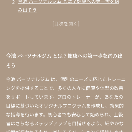
今池 パーソナルジム とは？健康への第一歩を踏
み出そう
プロのトレーナーがあなたの目標を徹底サポー
ト
初心者から上級者まで、個別最適プログラムの
魅力
今池 パーソナルジム とは？健康への第一歩を踏み出
快適な環境と充実した設備が揃ったジム体験
そう
アクセス良好！忙しいあなたにも通いやすい立
地
今池 パーソナルジム は、個別のニーズに応じたトレーニ
実際の成功事例から学ぶ、今池パーソナルジム
ングを提供することで、多くの人々に健康や体型の改善
の効果
をサポートしています。プロのトレーナーが、あなたの
今池 パーソナルジム で理想の体型を手に入れよ
目標に基づいたオリジナルプログラムを作成し、効果的
う
な指導を行います。初心者でも安心して始められ、上級
者はさらなるステップアップを目指せるよう、細やかな